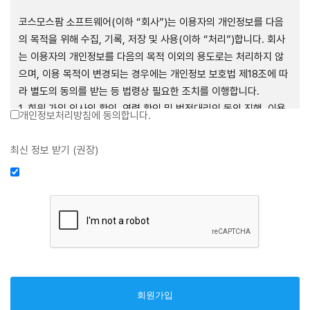
제1장 총칙
코스모스팜 소프트웨어(이하 “회사”)는 이용자의 개인정보를 다음
의 목적을 위해 수집, 기록, 저장 및 사용(이하 “처리”)합니다. 회사
는 이용자의 개인정보를 다음의 목적 이외의 용도로는 처리하지 않
으며, 이용 목적이 변경되는 경우에는 개인정보 보호법 제18조에 따
제1조 (목적)
라 별도의 동의를 받는 등 법령상 필요한 조치를 이행합니다.
1. 회원 가입 의사의 확인, 연령 확인 및 법정대리인 동의 진행, 이용
개인정보처리방침에 동의합니다.
본 약관은 코스모스팜 소프트웨어(이하 “회사”)가 데스크톱용, 랩탑
자 및 법정대리인의 본인 확인, 이용자 식별, 회원탈퇴 의사의 확인
용, 모바일용 어플리케이션, 웹사이트, 관련 소프트웨어 및 장비 등
2. 약관 위반 행위 등을 포함하여 서비스의 원활한 운영에 지장을 주
최신 정보 받기 (권장)
을 통하여 제공하는 "사이드톡" 서비스와 관련하여 회사와 이용자
는 행위에 대한 방지 및 제재, 계정도용 방지, 약관 개정 등의 고지사
간의 권리와 의무, 책임사항 및 이용자의 서비스 이용절차 등 회사와
항 전달, 분쟁조정을 위한 기록 보존, 민원처리 등 이용자 보호 및 서
이용자 간에 필요한 사항을 규정함을 목적으로 합니다.
비스 운영
3. 서비스 이용기록과 접속 빈도 분석, 서비스 이용에 대한 통계, 서
비스 분석 및 통계에 따른 맞춤 서비스 제공 및 광고 게재 등
제2조 (용어의 정의)
4. 콘텐츠 등 기존 서비스 제공(광고 포함)에 더하여, 인구통계학적
분석, 서비스 방문 및 이용기록의 분석, 개인정보 및 관심에 기반한
① 본 약관에서 사용하는 용어의 정의는 다음과 같습니다.
이용자간 관계의 형성, 지인 및 관심사 등에 기반한 맞춤형 서비스
1. 서비스: 회사가 본 약관에 따라 데스크톱용, 랩탑용, 모바일용 어
제공 등 신규 서비스 요소의 발굴 및 기존 서비스 개선