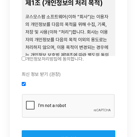
련 장비 등을 이용하거나 이에 접근하는 행위를
제1조 (개인정보의 처리 목적)
즉시 중단하여야 합니다. 그러므로, 서비스 사용
전에 본 이용약관의 내용을 주의 깊게 읽으시기
코스모스팜 소프트웨어(이하 “회사”)는 이용자
바랍니다.
의 개인정보를 다음의 목적을 위해 수집, 기록,
저장 및 사용(이하 “처리”)합니다. 회사는 이용
자의 개인정보를 다음의 목적 이외의 용도로는
제1장 총칙
처리하지 않으며, 이용 목적이 변경되는 경우에
는 개인정보 보호법 제18조에 따라 별도의 동의
개인정보처리방침에 동의합니다.
를 받는 등 법령상 필요한 조치를 이행합니다.
1. 회원 가입 의사의 확인, 연령 확인 및 법정대리
최신 정보 받기 (권장)
제1조 (목적)
인 동의 진행, 이용자 및 법정대리인의 본인 확
인, 이용자 식별, 회원탈퇴 의사의 확인
본 약관은 코스모스팜 소프트웨어(이하 “회사”)
2. 약관 위반 행위 등을 포함하여 서비스의 원활
가 데스크톱용, 랩탑용, 모바일용 어플리케이션,
한 운영에 지장을 주는 행위에 대한 방지 및 제
웹사이트, 관련 소프트웨어 및 장비 등을 통하여
재, 계정도용 방지, 약관 개정 등의 고지사항 전
제공하는 "사이드톡" 서비스와 관련하여 회사와
달, 분쟁조정을 위한 기록 보존, 민원처리 등 이
이용자 간의 권리와 의무, 책임사항 및 이용자의
용자 보호 및 서비스 운영
서비스 이용절차 등 회사와 이용자 간에 필요한
3. 서비스 이용기록과 접속 빈도 분석, 서비스 이
사항을 규정함을 목적으로 합니다.