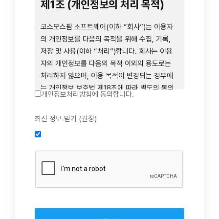
련 장비 등을 이용하거나 이에 접근하는 행위를
제1조 (개인정보의 처리 목적)
즉시 중단하여야 합니다. 그러므로, 서비스 사용
전에 본 이용약관의 내용을 주의 깊게 읽으시기
코스모스팜 소프트웨어(이하 “회사”)는 이용자
바랍니다.
의 개인정보를 다음의 목적을 위해 수집, 기록,
저장 및 사용(이하 “처리”)합니다. 회사는 이용
자의 개인정보를 다음의 목적 이외의 용도로는
제1장 총칙
처리하지 않으며, 이용 목적이 변경되는 경우에
는 개인정보 보호법 제18조에 따라 별도의 동의
개인정보처리방침에 동의합니다.
를 받는 등 법령상 필요한 조치를 이행합니다.
1. 회원 가입 의사의 확인, 연령 확인 및 법정대리
최신 정보 받기 (권장)
제1조 (목적)
인 동의 진행, 이용자 및 법정대리인의 본인 확
인, 이용자 식별, 회원탈퇴 의사의 확인
본 약관은 코스모스팜 소프트웨어(이하 “회사”)
2. 약관 위반 행위 등을 포함하여 서비스의 원활
가 데스크톱용, 랩탑용, 모바일용 어플리케이션,
한 운영에 지장을 주는 행위에 대한 방지 및 제
웹사이트, 관련 소프트웨어 및 장비 등을 통하여
재, 계정도용 방지, 약관 개정 등의 고지사항 전
제공하는 "사이드톡" 서비스와 관련하여 회사와
달, 분쟁조정을 위한 기록 보존, 민원처리 등 이
이용자 간의 권리와 의무, 책임사항 및 이용자의
용자 보호 및 서비스 운영
서비스 이용절차 등 회사와 이용자 간에 필요한
3. 서비스 이용기록과 접속 빈도 분석, 서비스 이
사항을 규정함을 목적으로 합니다.