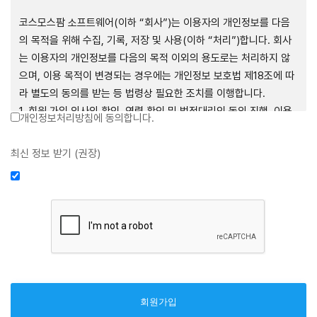
제1장 총칙
코스모스팜 소프트웨어(이하 “회사”)는 이용자의 개인정보를 다음
의 목적을 위해 수집, 기록, 저장 및 사용(이하 “처리”)합니다. 회사
는 이용자의 개인정보를 다음의 목적 이외의 용도로는 처리하지 않
으며, 이용 목적이 변경되는 경우에는 개인정보 보호법 제18조에 따
제1조 (목적)
라 별도의 동의를 받는 등 법령상 필요한 조치를 이행합니다.
1. 회원 가입 의사의 확인, 연령 확인 및 법정대리인 동의 진행, 이용
개인정보처리방침에 동의합니다.
본 약관은 코스모스팜 소프트웨어(이하 “회사”)가 데스크톱용, 랩탑
자 및 법정대리인의 본인 확인, 이용자 식별, 회원탈퇴 의사의 확인
용, 모바일용 어플리케이션, 웹사이트, 관련 소프트웨어 및 장비 등
2. 약관 위반 행위 등을 포함하여 서비스의 원활한 운영에 지장을 주
최신 정보 받기 (권장)
을 통하여 제공하는 "사이드톡" 서비스와 관련하여 회사와 이용자
는 행위에 대한 방지 및 제재, 계정도용 방지, 약관 개정 등의 고지사
간의 권리와 의무, 책임사항 및 이용자의 서비스 이용절차 등 회사와
항 전달, 분쟁조정을 위한 기록 보존, 민원처리 등 이용자 보호 및 서
이용자 간에 필요한 사항을 규정함을 목적으로 합니다.
비스 운영
3. 서비스 이용기록과 접속 빈도 분석, 서비스 이용에 대한 통계, 서
비스 분석 및 통계에 따른 맞춤 서비스 제공 및 광고 게재 등
제2조 (용어의 정의)
4. 콘텐츠 등 기존 서비스 제공(광고 포함)에 더하여, 인구통계학적
분석, 서비스 방문 및 이용기록의 분석, 개인정보 및 관심에 기반한
① 본 약관에서 사용하는 용어의 정의는 다음과 같습니다.
이용자간 관계의 형성, 지인 및 관심사 등에 기반한 맞춤형 서비스
1. 서비스: 회사가 본 약관에 따라 데스크톱용, 랩탑용, 모바일용 어
제공 등 신규 서비스 요소의 발굴 및 기존 서비스 개선