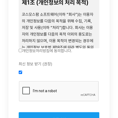
련 장비 등을 이용하거나 이에 접근하는 행위를
제1조 (개인정보의 처리 목적)
즉시 중단하여야 합니다. 그러므로, 서비스 사용
전에 본 이용약관의 내용을 주의 깊게 읽으시기
코스모스팜 소프트웨어(이하 “회사”)는 이용자
바랍니다.
의 개인정보를 다음의 목적을 위해 수집, 기록,
저장 및 사용(이하 “처리”)합니다. 회사는 이용
자의 개인정보를 다음의 목적 이외의 용도로는
제1장 총칙
처리하지 않으며, 이용 목적이 변경되는 경우에
는 개인정보 보호법 제18조에 따라 별도의 동의
개인정보처리방침에 동의합니다.
를 받는 등 법령상 필요한 조치를 이행합니다.
1. 회원 가입 의사의 확인, 연령 확인 및 법정대리
최신 정보 받기 (권장)
제1조 (목적)
인 동의 진행, 이용자 및 법정대리인의 본인 확
인, 이용자 식별, 회원탈퇴 의사의 확인
본 약관은 코스모스팜 소프트웨어(이하 “회사”)
2. 약관 위반 행위 등을 포함하여 서비스의 원활
가 데스크톱용, 랩탑용, 모바일용 어플리케이션,
한 운영에 지장을 주는 행위에 대한 방지 및 제
웹사이트, 관련 소프트웨어 및 장비 등을 통하여
재, 계정도용 방지, 약관 개정 등의 고지사항 전
제공하는 "사이드톡" 서비스와 관련하여 회사와
달, 분쟁조정을 위한 기록 보존, 민원처리 등 이
이용자 간의 권리와 의무, 책임사항 및 이용자의
용자 보호 및 서비스 운영
서비스 이용절차 등 회사와 이용자 간에 필요한
3. 서비스 이용기록과 접속 빈도 분석, 서비스 이
사항을 규정함을 목적으로 합니다.