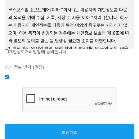
제1장 총칙
코스모스팜 소프트웨어(이하 “회사”)는 이용자의 개인정보를 다음
의 목적을 위해 수집, 기록, 저장 및 사용(이하 “처리”)합니다. 회사
는 이용자의 개인정보를 다음의 목적 이외의 용도로는 처리하지 않
으며, 이용 목적이 변경되는 경우에는 개인정보 보호법 제18조에 따
제1조 (목적)
라 별도의 동의를 받는 등 법령상 필요한 조치를 이행합니다.
1. 회원 가입 의사의 확인, 연령 확인 및 법정대리인 동의 진행, 이용
개인정보처리방침에 동의합니다.
본 약관은 코스모스팜 소프트웨어(이하 “회사”)가 데스크톱용, 랩탑
자 및 법정대리인의 본인 확인, 이용자 식별, 회원탈퇴 의사의 확인
용, 모바일용 어플리케이션, 웹사이트, 관련 소프트웨어 및 장비 등
2. 약관 위반 행위 등을 포함하여 서비스의 원활한 운영에 지장을 주
최신 정보 받기 (권장)
을 통하여 제공하는 "사이드톡" 서비스와 관련하여 회사와 이용자
는 행위에 대한 방지 및 제재, 계정도용 방지, 약관 개정 등의 고지사
간의 권리와 의무, 책임사항 및 이용자의 서비스 이용절차 등 회사와
항 전달, 분쟁조정을 위한 기록 보존, 민원처리 등 이용자 보호 및 서
이용자 간에 필요한 사항을 규정함을 목적으로 합니다.
비스 운영
3. 서비스 이용기록과 접속 빈도 분석, 서비스 이용에 대한 통계, 서
비스 분석 및 통계에 따른 맞춤 서비스 제공 및 광고 게재 등
제2조 (용어의 정의)
4. 콘텐츠 등 기존 서비스 제공(광고 포함)에 더하여, 인구통계학적
분석, 서비스 방문 및 이용기록의 분석, 개인정보 및 관심에 기반한
① 본 약관에서 사용하는 용어의 정의는 다음과 같습니다.
이용자간 관계의 형성, 지인 및 관심사 등에 기반한 맞춤형 서비스
1. 서비스: 회사가 본 약관에 따라 데스크톱용, 랩탑용, 모바일용 어
제공 등 신규 서비스 요소의 발굴 및 기존 서비스 개선