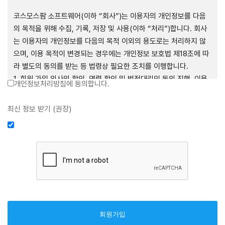
제1장 총칙
코스모스팜 소프트웨어(이하 “회사”)는 이용자의 개인정보를 다음
의 목적을 위해 수집, 기록, 저장 및 사용(이하 “처리”)합니다. 회사
는 이용자의 개인정보를 다음의 목적 이외의 용도로는 처리하지 않
으며, 이용 목적이 변경되는 경우에는 개인정보 보호법 제18조에 따
제1조 (목적)
라 별도의 동의를 받는 등 법령상 필요한 조치를 이행합니다.
1. 회원 가입 의사의 확인, 연령 확인 및 법정대리인 동의 진행, 이용
개인정보처리방침에 동의합니다.
본 약관은 코스모스팜 소프트웨어(이하 “회사”)가 데스크톱용, 랩탑
자 및 법정대리인의 본인 확인, 이용자 식별, 회원탈퇴 의사의 확인
용, 모바일용 어플리케이션, 웹사이트, 관련 소프트웨어 및 장비 등
2. 약관 위반 행위 등을 포함하여 서비스의 원활한 운영에 지장을 주
최신 정보 받기 (권장)
을 통하여 제공하는 "사이드톡" 서비스와 관련하여 회사와 이용자
는 행위에 대한 방지 및 제재, 계정도용 방지, 약관 개정 등의 고지사
간의 권리와 의무, 책임사항 및 이용자의 서비스 이용절차 등 회사와
항 전달, 분쟁조정을 위한 기록 보존, 민원처리 등 이용자 보호 및 서
이용자 간에 필요한 사항을 규정함을 목적으로 합니다.
비스 운영
3. 서비스 이용기록과 접속 빈도 분석, 서비스 이용에 대한 통계, 서
비스 분석 및 통계에 따른 맞춤 서비스 제공 및 광고 게재 등
제2조 (용어의 정의)
4. 콘텐츠 등 기존 서비스 제공(광고 포함)에 더하여, 인구통계학적
분석, 서비스 방문 및 이용기록의 분석, 개인정보 및 관심에 기반한
① 본 약관에서 사용하는 용어의 정의는 다음과 같습니다.
이용자간 관계의 형성, 지인 및 관심사 등에 기반한 맞춤형 서비스
1. 서비스: 회사가 본 약관에 따라 데스크톱용, 랩탑용, 모바일용 어
제공 등 신규 서비스 요소의 발굴 및 기존 서비스 개선