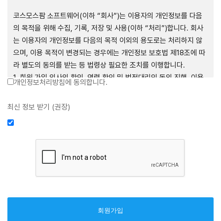
제1장 총칙
코스모스팜 소프트웨어(이하 “회사”)는 이용자의 개인정보를 다음
의 목적을 위해 수집, 기록, 저장 및 사용(이하 “처리”)합니다. 회사
는 이용자의 개인정보를 다음의 목적 이외의 용도로는 처리하지 않
으며, 이용 목적이 변경되는 경우에는 개인정보 보호법 제18조에 따
제1조 (목적)
라 별도의 동의를 받는 등 법령상 필요한 조치를 이행합니다.
1. 회원 가입 의사의 확인, 연령 확인 및 법정대리인 동의 진행, 이용
개인정보처리방침에 동의합니다.
본 약관은 코스모스팜 소프트웨어(이하 “회사”)가 데스크톱용, 랩탑
자 및 법정대리인의 본인 확인, 이용자 식별, 회원탈퇴 의사의 확인
용, 모바일용 어플리케이션, 웹사이트, 관련 소프트웨어 및 장비 등
2. 약관 위반 행위 등을 포함하여 서비스의 원활한 운영에 지장을 주
최신 정보 받기 (권장)
을 통하여 제공하는 "사이드톡" 서비스와 관련하여 회사와 이용자
는 행위에 대한 방지 및 제재, 계정도용 방지, 약관 개정 등의 고지사
간의 권리와 의무, 책임사항 및 이용자의 서비스 이용절차 등 회사와
항 전달, 분쟁조정을 위한 기록 보존, 민원처리 등 이용자 보호 및 서
이용자 간에 필요한 사항을 규정함을 목적으로 합니다.
비스 운영
3. 서비스 이용기록과 접속 빈도 분석, 서비스 이용에 대한 통계, 서
비스 분석 및 통계에 따른 맞춤 서비스 제공 및 광고 게재 등
제2조 (용어의 정의)
4. 콘텐츠 등 기존 서비스 제공(광고 포함)에 더하여, 인구통계학적
분석, 서비스 방문 및 이용기록의 분석, 개인정보 및 관심에 기반한
① 본 약관에서 사용하는 용어의 정의는 다음과 같습니다.
이용자간 관계의 형성, 지인 및 관심사 등에 기반한 맞춤형 서비스
1. 서비스: 회사가 본 약관에 따라 데스크톱용, 랩탑용, 모바일용 어
제공 등 신규 서비스 요소의 발굴 및 기존 서비스 개선