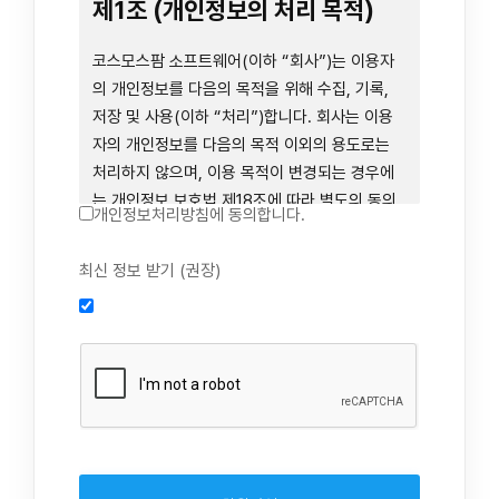
련 장비 등을 이용하거나 이에 접근하는 행위를
제1조 (개인정보의 처리 목적)
즉시 중단하여야 합니다. 그러므로, 서비스 사용
전에 본 이용약관의 내용을 주의 깊게 읽으시기
코스모스팜 소프트웨어(이하 “회사”)는 이용자
바랍니다.
의 개인정보를 다음의 목적을 위해 수집, 기록,
저장 및 사용(이하 “처리”)합니다. 회사는 이용
자의 개인정보를 다음의 목적 이외의 용도로는
제1장 총칙
처리하지 않으며, 이용 목적이 변경되는 경우에
는 개인정보 보호법 제18조에 따라 별도의 동의
개인정보처리방침에 동의합니다.
를 받는 등 법령상 필요한 조치를 이행합니다.
1. 회원 가입 의사의 확인, 연령 확인 및 법정대리
최신 정보 받기 (권장)
제1조 (목적)
인 동의 진행, 이용자 및 법정대리인의 본인 확
인, 이용자 식별, 회원탈퇴 의사의 확인
본 약관은 코스모스팜 소프트웨어(이하 “회사”)
2. 약관 위반 행위 등을 포함하여 서비스의 원활
가 데스크톱용, 랩탑용, 모바일용 어플리케이션,
한 운영에 지장을 주는 행위에 대한 방지 및 제
웹사이트, 관련 소프트웨어 및 장비 등을 통하여
재, 계정도용 방지, 약관 개정 등의 고지사항 전
제공하는 "사이드톡" 서비스와 관련하여 회사와
달, 분쟁조정을 위한 기록 보존, 민원처리 등 이
이용자 간의 권리와 의무, 책임사항 및 이용자의
용자 보호 및 서비스 운영
서비스 이용절차 등 회사와 이용자 간에 필요한
3. 서비스 이용기록과 접속 빈도 분석, 서비스 이
사항을 규정함을 목적으로 합니다.