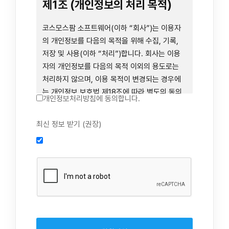
련 장비 등을 이용하거나 이에 접근하는 행위를
제1조 (개인정보의 처리 목적)
즉시 중단하여야 합니다. 그러므로, 서비스 사용
전에 본 이용약관의 내용을 주의 깊게 읽으시기
코스모스팜 소프트웨어(이하 “회사”)는 이용자
바랍니다.
의 개인정보를 다음의 목적을 위해 수집, 기록,
저장 및 사용(이하 “처리”)합니다. 회사는 이용
자의 개인정보를 다음의 목적 이외의 용도로는
제1장 총칙
처리하지 않으며, 이용 목적이 변경되는 경우에
는 개인정보 보호법 제18조에 따라 별도의 동의
개인정보처리방침에 동의합니다.
를 받는 등 법령상 필요한 조치를 이행합니다.
1. 회원 가입 의사의 확인, 연령 확인 및 법정대리
최신 정보 받기 (권장)
제1조 (목적)
인 동의 진행, 이용자 및 법정대리인의 본인 확
인, 이용자 식별, 회원탈퇴 의사의 확인
본 약관은 코스모스팜 소프트웨어(이하 “회사”)
2. 약관 위반 행위 등을 포함하여 서비스의 원활
가 데스크톱용, 랩탑용, 모바일용 어플리케이션,
한 운영에 지장을 주는 행위에 대한 방지 및 제
웹사이트, 관련 소프트웨어 및 장비 등을 통하여
재, 계정도용 방지, 약관 개정 등의 고지사항 전
제공하는 "사이드톡" 서비스와 관련하여 회사와
달, 분쟁조정을 위한 기록 보존, 민원처리 등 이
이용자 간의 권리와 의무, 책임사항 및 이용자의
용자 보호 및 서비스 운영
서비스 이용절차 등 회사와 이용자 간에 필요한
3. 서비스 이용기록과 접속 빈도 분석, 서비스 이
사항을 규정함을 목적으로 합니다.