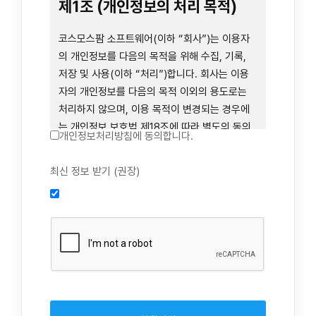
련 장비 등을 이용하거나 이에 접근하는 행위를
제1조 (개인정보의 처리 목적)
즉시 중단하여야 합니다. 그러므로, 서비스 사용
전에 본 이용약관의 내용을 주의 깊게 읽으시기
코스모스팜 소프트웨어(이하 “회사”)는 이용자
바랍니다.
의 개인정보를 다음의 목적을 위해 수집, 기록,
저장 및 사용(이하 “처리”)합니다. 회사는 이용
자의 개인정보를 다음의 목적 이외의 용도로는
제1장 총칙
처리하지 않으며, 이용 목적이 변경되는 경우에
는 개인정보 보호법 제18조에 따라 별도의 동의
개인정보처리방침에 동의합니다.
를 받는 등 법령상 필요한 조치를 이행합니다.
1. 회원 가입 의사의 확인, 연령 확인 및 법정대리
최신 정보 받기 (권장)
제1조 (목적)
인 동의 진행, 이용자 및 법정대리인의 본인 확
인, 이용자 식별, 회원탈퇴 의사의 확인
본 약관은 코스모스팜 소프트웨어(이하 “회사”)
2. 약관 위반 행위 등을 포함하여 서비스의 원활
가 데스크톱용, 랩탑용, 모바일용 어플리케이션,
한 운영에 지장을 주는 행위에 대한 방지 및 제
웹사이트, 관련 소프트웨어 및 장비 등을 통하여
재, 계정도용 방지, 약관 개정 등의 고지사항 전
제공하는 "사이드톡" 서비스와 관련하여 회사와
달, 분쟁조정을 위한 기록 보존, 민원처리 등 이
이용자 간의 권리와 의무, 책임사항 및 이용자의
용자 보호 및 서비스 운영
서비스 이용절차 등 회사와 이용자 간에 필요한
3. 서비스 이용기록과 접속 빈도 분석, 서비스 이
사항을 규정함을 목적으로 합니다.