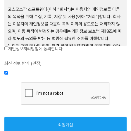
제1장 총칙
코스모스팜 소프트웨어(이하 “회사”)는 이용자의 개인정보를 다음
의 목적을 위해 수집, 기록, 저장 및 사용(이하 “처리”)합니다. 회사
는 이용자의 개인정보를 다음의 목적 이외의 용도로는 처리하지 않
으며, 이용 목적이 변경되는 경우에는 개인정보 보호법 제18조에 따
제1조 (목적)
라 별도의 동의를 받는 등 법령상 필요한 조치를 이행합니다.
1. 회원 가입 의사의 확인, 연령 확인 및 법정대리인 동의 진행, 이용
개인정보처리방침에 동의합니다.
본 약관은 코스모스팜 소프트웨어(이하 “회사”)가 데스크톱용, 랩탑
자 및 법정대리인의 본인 확인, 이용자 식별, 회원탈퇴 의사의 확인
용, 모바일용 어플리케이션, 웹사이트, 관련 소프트웨어 및 장비 등
2. 약관 위반 행위 등을 포함하여 서비스의 원활한 운영에 지장을 주
최신 정보 받기 (권장)
을 통하여 제공하는 "사이드톡" 서비스와 관련하여 회사와 이용자
는 행위에 대한 방지 및 제재, 계정도용 방지, 약관 개정 등의 고지사
간의 권리와 의무, 책임사항 및 이용자의 서비스 이용절차 등 회사와
항 전달, 분쟁조정을 위한 기록 보존, 민원처리 등 이용자 보호 및 서
이용자 간에 필요한 사항을 규정함을 목적으로 합니다.
비스 운영
3. 서비스 이용기록과 접속 빈도 분석, 서비스 이용에 대한 통계, 서
비스 분석 및 통계에 따른 맞춤 서비스 제공 및 광고 게재 등
제2조 (용어의 정의)
4. 콘텐츠 등 기존 서비스 제공(광고 포함)에 더하여, 인구통계학적
분석, 서비스 방문 및 이용기록의 분석, 개인정보 및 관심에 기반한
① 본 약관에서 사용하는 용어의 정의는 다음과 같습니다.
이용자간 관계의 형성, 지인 및 관심사 등에 기반한 맞춤형 서비스
1. 서비스: 회사가 본 약관에 따라 데스크톱용, 랩탑용, 모바일용 어
제공 등 신규 서비스 요소의 발굴 및 기존 서비스 개선