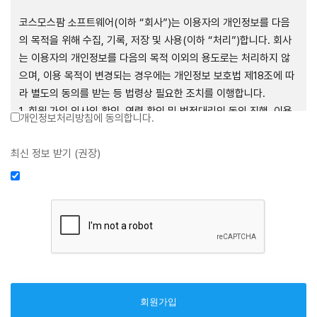
제1장 총칙
코스모스팜 소프트웨어(이하 “회사”)는 이용자의 개인정보를 다음
의 목적을 위해 수집, 기록, 저장 및 사용(이하 “처리”)합니다. 회사
는 이용자의 개인정보를 다음의 목적 이외의 용도로는 처리하지 않
으며, 이용 목적이 변경되는 경우에는 개인정보 보호법 제18조에 따
제1조 (목적)
라 별도의 동의를 받는 등 법령상 필요한 조치를 이행합니다.
1. 회원 가입 의사의 확인, 연령 확인 및 법정대리인 동의 진행, 이용
개인정보처리방침에 동의합니다.
본 약관은 코스모스팜 소프트웨어(이하 “회사”)가 데스크톱용, 랩탑
자 및 법정대리인의 본인 확인, 이용자 식별, 회원탈퇴 의사의 확인
용, 모바일용 어플리케이션, 웹사이트, 관련 소프트웨어 및 장비 등
2. 약관 위반 행위 등을 포함하여 서비스의 원활한 운영에 지장을 주
최신 정보 받기 (권장)
을 통하여 제공하는 "사이드톡" 서비스와 관련하여 회사와 이용자
는 행위에 대한 방지 및 제재, 계정도용 방지, 약관 개정 등의 고지사
간의 권리와 의무, 책임사항 및 이용자의 서비스 이용절차 등 회사와
항 전달, 분쟁조정을 위한 기록 보존, 민원처리 등 이용자 보호 및 서
이용자 간에 필요한 사항을 규정함을 목적으로 합니다.
비스 운영
3. 서비스 이용기록과 접속 빈도 분석, 서비스 이용에 대한 통계, 서
비스 분석 및 통계에 따른 맞춤 서비스 제공 및 광고 게재 등
제2조 (용어의 정의)
4. 콘텐츠 등 기존 서비스 제공(광고 포함)에 더하여, 인구통계학적
분석, 서비스 방문 및 이용기록의 분석, 개인정보 및 관심에 기반한
① 본 약관에서 사용하는 용어의 정의는 다음과 같습니다.
이용자간 관계의 형성, 지인 및 관심사 등에 기반한 맞춤형 서비스
1. 서비스: 회사가 본 약관에 따라 데스크톱용, 랩탑용, 모바일용 어
제공 등 신규 서비스 요소의 발굴 및 기존 서비스 개선