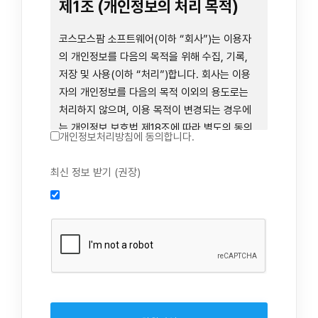
련 장비 등을 이용하거나 이에 접근하는 행위를
제1조 (개인정보의 처리 목적)
즉시 중단하여야 합니다. 그러므로, 서비스 사용
전에 본 이용약관의 내용을 주의 깊게 읽으시기
코스모스팜 소프트웨어(이하 “회사”)는 이용자
바랍니다.
의 개인정보를 다음의 목적을 위해 수집, 기록,
저장 및 사용(이하 “처리”)합니다. 회사는 이용
자의 개인정보를 다음의 목적 이외의 용도로는
제1장 총칙
처리하지 않으며, 이용 목적이 변경되는 경우에
는 개인정보 보호법 제18조에 따라 별도의 동의
개인정보처리방침에 동의합니다.
를 받는 등 법령상 필요한 조치를 이행합니다.
1. 회원 가입 의사의 확인, 연령 확인 및 법정대리
최신 정보 받기 (권장)
제1조 (목적)
인 동의 진행, 이용자 및 법정대리인의 본인 확
인, 이용자 식별, 회원탈퇴 의사의 확인
본 약관은 코스모스팜 소프트웨어(이하 “회사”)
2. 약관 위반 행위 등을 포함하여 서비스의 원활
가 데스크톱용, 랩탑용, 모바일용 어플리케이션,
한 운영에 지장을 주는 행위에 대한 방지 및 제
웹사이트, 관련 소프트웨어 및 장비 등을 통하여
재, 계정도용 방지, 약관 개정 등의 고지사항 전
제공하는 "사이드톡" 서비스와 관련하여 회사와
달, 분쟁조정을 위한 기록 보존, 민원처리 등 이
이용자 간의 권리와 의무, 책임사항 및 이용자의
용자 보호 및 서비스 운영
서비스 이용절차 등 회사와 이용자 간에 필요한
3. 서비스 이용기록과 접속 빈도 분석, 서비스 이
사항을 규정함을 목적으로 합니다.