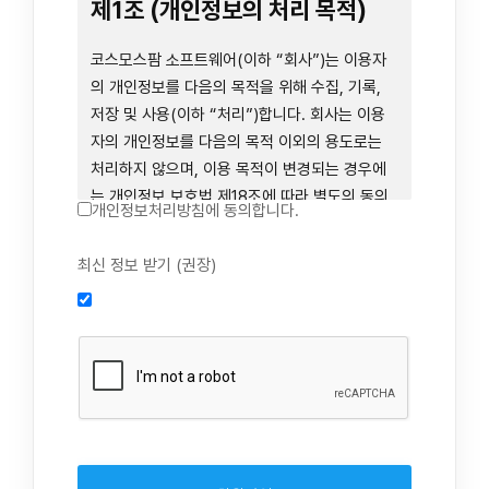
련 장비 등을 이용하거나 이에 접근하는 행위를
제1조 (개인정보의 처리 목적)
즉시 중단하여야 합니다. 그러므로, 서비스 사용
전에 본 이용약관의 내용을 주의 깊게 읽으시기
코스모스팜 소프트웨어(이하 “회사”)는 이용자
바랍니다.
의 개인정보를 다음의 목적을 위해 수집, 기록,
저장 및 사용(이하 “처리”)합니다. 회사는 이용
자의 개인정보를 다음의 목적 이외의 용도로는
제1장 총칙
처리하지 않으며, 이용 목적이 변경되는 경우에
는 개인정보 보호법 제18조에 따라 별도의 동의
개인정보처리방침에 동의합니다.
를 받는 등 법령상 필요한 조치를 이행합니다.
1. 회원 가입 의사의 확인, 연령 확인 및 법정대리
최신 정보 받기 (권장)
제1조 (목적)
인 동의 진행, 이용자 및 법정대리인의 본인 확
인, 이용자 식별, 회원탈퇴 의사의 확인
본 약관은 코스모스팜 소프트웨어(이하 “회사”)
2. 약관 위반 행위 등을 포함하여 서비스의 원활
가 데스크톱용, 랩탑용, 모바일용 어플리케이션,
한 운영에 지장을 주는 행위에 대한 방지 및 제
웹사이트, 관련 소프트웨어 및 장비 등을 통하여
재, 계정도용 방지, 약관 개정 등의 고지사항 전
제공하는 "사이드톡" 서비스와 관련하여 회사와
달, 분쟁조정을 위한 기록 보존, 민원처리 등 이
이용자 간의 권리와 의무, 책임사항 및 이용자의
용자 보호 및 서비스 운영
서비스 이용절차 등 회사와 이용자 간에 필요한
3. 서비스 이용기록과 접속 빈도 분석, 서비스 이
사항을 규정함을 목적으로 합니다.