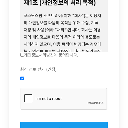
련 장비 등을 이용하거나 이에 접근하는 행위를
제1조 (개인정보의 처리 목적)
즉시 중단하여야 합니다. 그러므로, 서비스 사용
전에 본 이용약관의 내용을 주의 깊게 읽으시기
코스모스팜 소프트웨어(이하 “회사”)는 이용자
바랍니다.
의 개인정보를 다음의 목적을 위해 수집, 기록,
저장 및 사용(이하 “처리”)합니다. 회사는 이용
자의 개인정보를 다음의 목적 이외의 용도로는
제1장 총칙
처리하지 않으며, 이용 목적이 변경되는 경우에
는 개인정보 보호법 제18조에 따라 별도의 동의
개인정보처리방침에 동의합니다.
를 받는 등 법령상 필요한 조치를 이행합니다.
1. 회원 가입 의사의 확인, 연령 확인 및 법정대리
최신 정보 받기 (권장)
제1조 (목적)
인 동의 진행, 이용자 및 법정대리인의 본인 확
인, 이용자 식별, 회원탈퇴 의사의 확인
본 약관은 코스모스팜 소프트웨어(이하 “회사”)
2. 약관 위반 행위 등을 포함하여 서비스의 원활
가 데스크톱용, 랩탑용, 모바일용 어플리케이션,
한 운영에 지장을 주는 행위에 대한 방지 및 제
웹사이트, 관련 소프트웨어 및 장비 등을 통하여
재, 계정도용 방지, 약관 개정 등의 고지사항 전
제공하는 "사이드톡" 서비스와 관련하여 회사와
달, 분쟁조정을 위한 기록 보존, 민원처리 등 이
이용자 간의 권리와 의무, 책임사항 및 이용자의
용자 보호 및 서비스 운영
서비스 이용절차 등 회사와 이용자 간에 필요한
3. 서비스 이용기록과 접속 빈도 분석, 서비스 이
사항을 규정함을 목적으로 합니다.