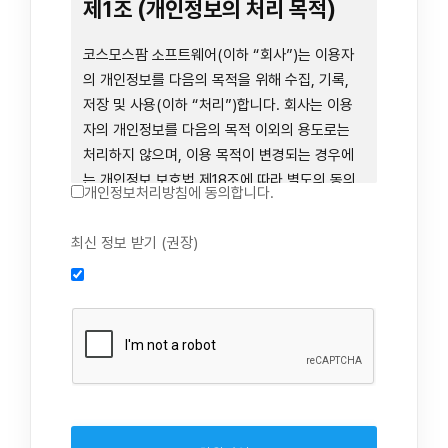
련 장비 등을 이용하거나 이에 접근하는 행위를
제1조 (개인정보의 처리 목적)
즉시 중단하여야 합니다. 그러므로, 서비스 사용
전에 본 이용약관의 내용을 주의 깊게 읽으시기
코스모스팜 소프트웨어(이하 “회사”)는 이용자
바랍니다.
의 개인정보를 다음의 목적을 위해 수집, 기록,
저장 및 사용(이하 “처리”)합니다. 회사는 이용
자의 개인정보를 다음의 목적 이외의 용도로는
제1장 총칙
처리하지 않으며, 이용 목적이 변경되는 경우에
는 개인정보 보호법 제18조에 따라 별도의 동의
개인정보처리방침에 동의합니다.
를 받는 등 법령상 필요한 조치를 이행합니다.
1. 회원 가입 의사의 확인, 연령 확인 및 법정대리
최신 정보 받기 (권장)
제1조 (목적)
인 동의 진행, 이용자 및 법정대리인의 본인 확
인, 이용자 식별, 회원탈퇴 의사의 확인
본 약관은 코스모스팜 소프트웨어(이하 “회사”)
2. 약관 위반 행위 등을 포함하여 서비스의 원활
가 데스크톱용, 랩탑용, 모바일용 어플리케이션,
한 운영에 지장을 주는 행위에 대한 방지 및 제
웹사이트, 관련 소프트웨어 및 장비 등을 통하여
재, 계정도용 방지, 약관 개정 등의 고지사항 전
제공하는 "사이드톡" 서비스와 관련하여 회사와
달, 분쟁조정을 위한 기록 보존, 민원처리 등 이
이용자 간의 권리와 의무, 책임사항 및 이용자의
용자 보호 및 서비스 운영
서비스 이용절차 등 회사와 이용자 간에 필요한
3. 서비스 이용기록과 접속 빈도 분석, 서비스 이
사항을 규정함을 목적으로 합니다.