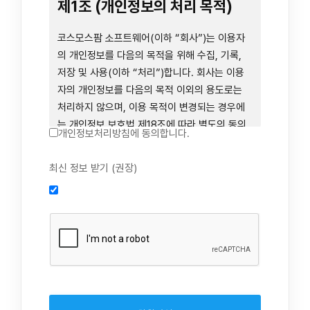
련 장비 등을 이용하거나 이에 접근하는 행위를
제1조 (개인정보의 처리 목적)
즉시 중단하여야 합니다. 그러므로, 서비스 사용
전에 본 이용약관의 내용을 주의 깊게 읽으시기
코스모스팜 소프트웨어(이하 “회사”)는 이용자
바랍니다.
의 개인정보를 다음의 목적을 위해 수집, 기록,
저장 및 사용(이하 “처리”)합니다. 회사는 이용
자의 개인정보를 다음의 목적 이외의 용도로는
제1장 총칙
처리하지 않으며, 이용 목적이 변경되는 경우에
는 개인정보 보호법 제18조에 따라 별도의 동의
개인정보처리방침에 동의합니다.
를 받는 등 법령상 필요한 조치를 이행합니다.
1. 회원 가입 의사의 확인, 연령 확인 및 법정대리
최신 정보 받기 (권장)
제1조 (목적)
인 동의 진행, 이용자 및 법정대리인의 본인 확
인, 이용자 식별, 회원탈퇴 의사의 확인
본 약관은 코스모스팜 소프트웨어(이하 “회사”)
2. 약관 위반 행위 등을 포함하여 서비스의 원활
가 데스크톱용, 랩탑용, 모바일용 어플리케이션,
한 운영에 지장을 주는 행위에 대한 방지 및 제
웹사이트, 관련 소프트웨어 및 장비 등을 통하여
재, 계정도용 방지, 약관 개정 등의 고지사항 전
제공하는 "사이드톡" 서비스와 관련하여 회사와
달, 분쟁조정을 위한 기록 보존, 민원처리 등 이
이용자 간의 권리와 의무, 책임사항 및 이용자의
용자 보호 및 서비스 운영
서비스 이용절차 등 회사와 이용자 간에 필요한
3. 서비스 이용기록과 접속 빈도 분석, 서비스 이
사항을 규정함을 목적으로 합니다.