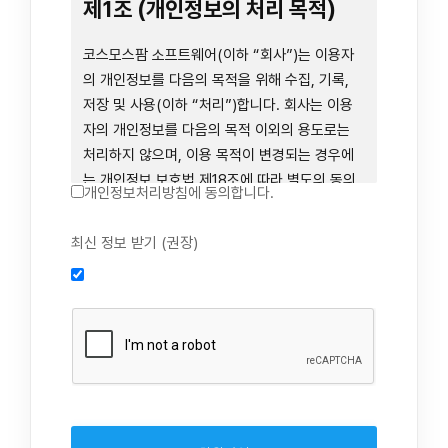
련 장비 등을 이용하거나 이에 접근하는 행위를
제1조 (개인정보의 처리 목적)
즉시 중단하여야 합니다. 그러므로, 서비스 사용
전에 본 이용약관의 내용을 주의 깊게 읽으시기
코스모스팜 소프트웨어(이하 “회사”)는 이용자
바랍니다.
의 개인정보를 다음의 목적을 위해 수집, 기록,
저장 및 사용(이하 “처리”)합니다. 회사는 이용
자의 개인정보를 다음의 목적 이외의 용도로는
제1장 총칙
처리하지 않으며, 이용 목적이 변경되는 경우에
는 개인정보 보호법 제18조에 따라 별도의 동의
개인정보처리방침에 동의합니다.
를 받는 등 법령상 필요한 조치를 이행합니다.
1. 회원 가입 의사의 확인, 연령 확인 및 법정대리
최신 정보 받기 (권장)
제1조 (목적)
인 동의 진행, 이용자 및 법정대리인의 본인 확
인, 이용자 식별, 회원탈퇴 의사의 확인
본 약관은 코스모스팜 소프트웨어(이하 “회사”)
2. 약관 위반 행위 등을 포함하여 서비스의 원활
가 데스크톱용, 랩탑용, 모바일용 어플리케이션,
한 운영에 지장을 주는 행위에 대한 방지 및 제
웹사이트, 관련 소프트웨어 및 장비 등을 통하여
재, 계정도용 방지, 약관 개정 등의 고지사항 전
제공하는 "사이드톡" 서비스와 관련하여 회사와
달, 분쟁조정을 위한 기록 보존, 민원처리 등 이
이용자 간의 권리와 의무, 책임사항 및 이용자의
용자 보호 및 서비스 운영
서비스 이용절차 등 회사와 이용자 간에 필요한
3. 서비스 이용기록과 접속 빈도 분석, 서비스 이
사항을 규정함을 목적으로 합니다.