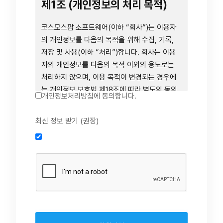
련 장비 등을 이용하거나 이에 접근하는 행위를
제1조 (개인정보의 처리 목적)
즉시 중단하여야 합니다. 그러므로, 서비스 사용
전에 본 이용약관의 내용을 주의 깊게 읽으시기
코스모스팜 소프트웨어(이하 “회사”)는 이용자
바랍니다.
의 개인정보를 다음의 목적을 위해 수집, 기록,
저장 및 사용(이하 “처리”)합니다. 회사는 이용
자의 개인정보를 다음의 목적 이외의 용도로는
제1장 총칙
처리하지 않으며, 이용 목적이 변경되는 경우에
는 개인정보 보호법 제18조에 따라 별도의 동의
개인정보처리방침에 동의합니다.
를 받는 등 법령상 필요한 조치를 이행합니다.
1. 회원 가입 의사의 확인, 연령 확인 및 법정대리
최신 정보 받기 (권장)
제1조 (목적)
인 동의 진행, 이용자 및 법정대리인의 본인 확
인, 이용자 식별, 회원탈퇴 의사의 확인
본 약관은 코스모스팜 소프트웨어(이하 “회사”)
2. 약관 위반 행위 등을 포함하여 서비스의 원활
가 데스크톱용, 랩탑용, 모바일용 어플리케이션,
한 운영에 지장을 주는 행위에 대한 방지 및 제
웹사이트, 관련 소프트웨어 및 장비 등을 통하여
재, 계정도용 방지, 약관 개정 등의 고지사항 전
제공하는 "사이드톡" 서비스와 관련하여 회사와
달, 분쟁조정을 위한 기록 보존, 민원처리 등 이
이용자 간의 권리와 의무, 책임사항 및 이용자의
용자 보호 및 서비스 운영
서비스 이용절차 등 회사와 이용자 간에 필요한
3. 서비스 이용기록과 접속 빈도 분석, 서비스 이
사항을 규정함을 목적으로 합니다.