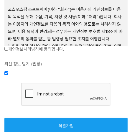
제1장 총칙
코스모스팜 소프트웨어(이하 “회사”)는 이용자의 개인정보를 다음
의 목적을 위해 수집, 기록, 저장 및 사용(이하 “처리”)합니다. 회사
는 이용자의 개인정보를 다음의 목적 이외의 용도로는 처리하지 않
으며, 이용 목적이 변경되는 경우에는 개인정보 보호법 제18조에 따
제1조 (목적)
라 별도의 동의를 받는 등 법령상 필요한 조치를 이행합니다.
1. 회원 가입 의사의 확인, 연령 확인 및 법정대리인 동의 진행, 이용
개인정보처리방침에 동의합니다.
본 약관은 코스모스팜 소프트웨어(이하 “회사”)가 데스크톱용, 랩탑
자 및 법정대리인의 본인 확인, 이용자 식별, 회원탈퇴 의사의 확인
용, 모바일용 어플리케이션, 웹사이트, 관련 소프트웨어 및 장비 등
2. 약관 위반 행위 등을 포함하여 서비스의 원활한 운영에 지장을 주
최신 정보 받기 (권장)
을 통하여 제공하는 "사이드톡" 서비스와 관련하여 회사와 이용자
는 행위에 대한 방지 및 제재, 계정도용 방지, 약관 개정 등의 고지사
간의 권리와 의무, 책임사항 및 이용자의 서비스 이용절차 등 회사와
항 전달, 분쟁조정을 위한 기록 보존, 민원처리 등 이용자 보호 및 서
이용자 간에 필요한 사항을 규정함을 목적으로 합니다.
비스 운영
3. 서비스 이용기록과 접속 빈도 분석, 서비스 이용에 대한 통계, 서
비스 분석 및 통계에 따른 맞춤 서비스 제공 및 광고 게재 등
제2조 (용어의 정의)
4. 콘텐츠 등 기존 서비스 제공(광고 포함)에 더하여, 인구통계학적
분석, 서비스 방문 및 이용기록의 분석, 개인정보 및 관심에 기반한
① 본 약관에서 사용하는 용어의 정의는 다음과 같습니다.
이용자간 관계의 형성, 지인 및 관심사 등에 기반한 맞춤형 서비스
1. 서비스: 회사가 본 약관에 따라 데스크톱용, 랩탑용, 모바일용 어
제공 등 신규 서비스 요소의 발굴 및 기존 서비스 개선