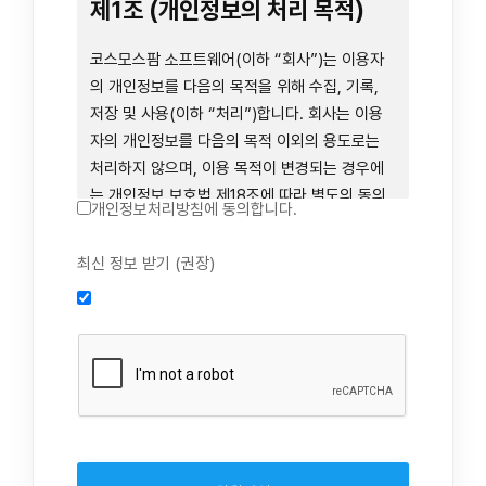
련 장비 등을 이용하거나 이에 접근하는 행위를
제1조 (개인정보의 처리 목적)
즉시 중단하여야 합니다. 그러므로, 서비스 사용
전에 본 이용약관의 내용을 주의 깊게 읽으시기
코스모스팜 소프트웨어(이하 “회사”)는 이용자
바랍니다.
의 개인정보를 다음의 목적을 위해 수집, 기록,
저장 및 사용(이하 “처리”)합니다. 회사는 이용
자의 개인정보를 다음의 목적 이외의 용도로는
제1장 총칙
처리하지 않으며, 이용 목적이 변경되는 경우에
는 개인정보 보호법 제18조에 따라 별도의 동의
개인정보처리방침에 동의합니다.
를 받는 등 법령상 필요한 조치를 이행합니다.
1. 회원 가입 의사의 확인, 연령 확인 및 법정대리
최신 정보 받기 (권장)
제1조 (목적)
인 동의 진행, 이용자 및 법정대리인의 본인 확
인, 이용자 식별, 회원탈퇴 의사의 확인
본 약관은 코스모스팜 소프트웨어(이하 “회사”)
2. 약관 위반 행위 등을 포함하여 서비스의 원활
가 데스크톱용, 랩탑용, 모바일용 어플리케이션,
한 운영에 지장을 주는 행위에 대한 방지 및 제
웹사이트, 관련 소프트웨어 및 장비 등을 통하여
재, 계정도용 방지, 약관 개정 등의 고지사항 전
제공하는 "사이드톡" 서비스와 관련하여 회사와
달, 분쟁조정을 위한 기록 보존, 민원처리 등 이
이용자 간의 권리와 의무, 책임사항 및 이용자의
용자 보호 및 서비스 운영
서비스 이용절차 등 회사와 이용자 간에 필요한
3. 서비스 이용기록과 접속 빈도 분석, 서비스 이
사항을 규정함을 목적으로 합니다.