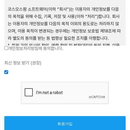
제1장 총칙
코스모스팜 소프트웨어(이하 “회사”)는 이용자의 개인정보를 다음
의 목적을 위해 수집, 기록, 저장 및 사용(이하 “처리”)합니다. 회사
는 이용자의 개인정보를 다음의 목적 이외의 용도로는 처리하지 않
으며, 이용 목적이 변경되는 경우에는 개인정보 보호법 제18조에 따
제1조 (목적)
라 별도의 동의를 받는 등 법령상 필요한 조치를 이행합니다.
1. 회원 가입 의사의 확인, 연령 확인 및 법정대리인 동의 진행, 이용
개인정보처리방침에 동의합니다.
본 약관은 코스모스팜 소프트웨어(이하 “회사”)가 데스크톱용, 랩탑
자 및 법정대리인의 본인 확인, 이용자 식별, 회원탈퇴 의사의 확인
용, 모바일용 어플리케이션, 웹사이트, 관련 소프트웨어 및 장비 등
2. 약관 위반 행위 등을 포함하여 서비스의 원활한 운영에 지장을 주
최신 정보 받기 (권장)
을 통하여 제공하는 "사이드톡" 서비스와 관련하여 회사와 이용자
는 행위에 대한 방지 및 제재, 계정도용 방지, 약관 개정 등의 고지사
간의 권리와 의무, 책임사항 및 이용자의 서비스 이용절차 등 회사와
항 전달, 분쟁조정을 위한 기록 보존, 민원처리 등 이용자 보호 및 서
이용자 간에 필요한 사항을 규정함을 목적으로 합니다.
비스 운영
3. 서비스 이용기록과 접속 빈도 분석, 서비스 이용에 대한 통계, 서
비스 분석 및 통계에 따른 맞춤 서비스 제공 및 광고 게재 등
제2조 (용어의 정의)
4. 콘텐츠 등 기존 서비스 제공(광고 포함)에 더하여, 인구통계학적
분석, 서비스 방문 및 이용기록의 분석, 개인정보 및 관심에 기반한
① 본 약관에서 사용하는 용어의 정의는 다음과 같습니다.
이용자간 관계의 형성, 지인 및 관심사 등에 기반한 맞춤형 서비스
1. 서비스: 회사가 본 약관에 따라 데스크톱용, 랩탑용, 모바일용 어
제공 등 신규 서비스 요소의 발굴 및 기존 서비스 개선