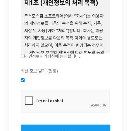
련 장비 등을 이용하거나 이에 접근하는 행위를
제1조 (개인정보의 처리 목적)
즉시 중단하여야 합니다. 그러므로, 서비스 사용
전에 본 이용약관의 내용을 주의 깊게 읽으시기
코스모스팜 소프트웨어(이하 “회사”)는 이용자
바랍니다.
의 개인정보를 다음의 목적을 위해 수집, 기록,
저장 및 사용(이하 “처리”)합니다. 회사는 이용
자의 개인정보를 다음의 목적 이외의 용도로는
제1장 총칙
처리하지 않으며, 이용 목적이 변경되는 경우에
는 개인정보 보호법 제18조에 따라 별도의 동의
개인정보처리방침에 동의합니다.
를 받는 등 법령상 필요한 조치를 이행합니다.
1. 회원 가입 의사의 확인, 연령 확인 및 법정대리
최신 정보 받기 (권장)
제1조 (목적)
인 동의 진행, 이용자 및 법정대리인의 본인 확
인, 이용자 식별, 회원탈퇴 의사의 확인
본 약관은 코스모스팜 소프트웨어(이하 “회사”)
2. 약관 위반 행위 등을 포함하여 서비스의 원활
가 데스크톱용, 랩탑용, 모바일용 어플리케이션,
한 운영에 지장을 주는 행위에 대한 방지 및 제
웹사이트, 관련 소프트웨어 및 장비 등을 통하여
재, 계정도용 방지, 약관 개정 등의 고지사항 전
제공하는 "사이드톡" 서비스와 관련하여 회사와
달, 분쟁조정을 위한 기록 보존, 민원처리 등 이
이용자 간의 권리와 의무, 책임사항 및 이용자의
용자 보호 및 서비스 운영
서비스 이용절차 등 회사와 이용자 간에 필요한
3. 서비스 이용기록과 접속 빈도 분석, 서비스 이
사항을 규정함을 목적으로 합니다.