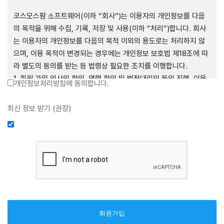
제1장 총칙
코스모스팜 소프트웨어(이하 “회사”)는 이용자의 개인정보를 다음
의 목적을 위해 수집, 기록, 저장 및 사용(이하 “처리”)합니다. 회사
는 이용자의 개인정보를 다음의 목적 이외의 용도로는 처리하지 않
으며, 이용 목적이 변경되는 경우에는 개인정보 보호법 제18조에 따
제1조 (목적)
라 별도의 동의를 받는 등 법령상 필요한 조치를 이행합니다.
1. 회원 가입 의사의 확인, 연령 확인 및 법정대리인 동의 진행, 이용
개인정보처리방침에 동의합니다.
본 약관은 코스모스팜 소프트웨어(이하 “회사”)가 데스크톱용, 랩탑
자 및 법정대리인의 본인 확인, 이용자 식별, 회원탈퇴 의사의 확인
용, 모바일용 어플리케이션, 웹사이트, 관련 소프트웨어 및 장비 등
2. 약관 위반 행위 등을 포함하여 서비스의 원활한 운영에 지장을 주
최신 정보 받기 (권장)
을 통하여 제공하는 "사이드톡" 서비스와 관련하여 회사와 이용자
는 행위에 대한 방지 및 제재, 계정도용 방지, 약관 개정 등의 고지사
간의 권리와 의무, 책임사항 및 이용자의 서비스 이용절차 등 회사와
항 전달, 분쟁조정을 위한 기록 보존, 민원처리 등 이용자 보호 및 서
이용자 간에 필요한 사항을 규정함을 목적으로 합니다.
비스 운영
3. 서비스 이용기록과 접속 빈도 분석, 서비스 이용에 대한 통계, 서
비스 분석 및 통계에 따른 맞춤 서비스 제공 및 광고 게재 등
제2조 (용어의 정의)
4. 콘텐츠 등 기존 서비스 제공(광고 포함)에 더하여, 인구통계학적
분석, 서비스 방문 및 이용기록의 분석, 개인정보 및 관심에 기반한
① 본 약관에서 사용하는 용어의 정의는 다음과 같습니다.
이용자간 관계의 형성, 지인 및 관심사 등에 기반한 맞춤형 서비스
1. 서비스: 회사가 본 약관에 따라 데스크톱용, 랩탑용, 모바일용 어
제공 등 신규 서비스 요소의 발굴 및 기존 서비스 개선