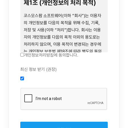
련 장비 등을 이용하거나 이에 접근하는 행위를
제1조 (개인정보의 처리 목적)
즉시 중단하여야 합니다. 그러므로, 서비스 사용
전에 본 이용약관의 내용을 주의 깊게 읽으시기
코스모스팜 소프트웨어(이하 “회사”)는 이용자
바랍니다.
의 개인정보를 다음의 목적을 위해 수집, 기록,
저장 및 사용(이하 “처리”)합니다. 회사는 이용
자의 개인정보를 다음의 목적 이외의 용도로는
제1장 총칙
처리하지 않으며, 이용 목적이 변경되는 경우에
는 개인정보 보호법 제18조에 따라 별도의 동의
개인정보처리방침에 동의합니다.
를 받는 등 법령상 필요한 조치를 이행합니다.
1. 회원 가입 의사의 확인, 연령 확인 및 법정대리
최신 정보 받기 (권장)
제1조 (목적)
인 동의 진행, 이용자 및 법정대리인의 본인 확
인, 이용자 식별, 회원탈퇴 의사의 확인
본 약관은 코스모스팜 소프트웨어(이하 “회사”)
2. 약관 위반 행위 등을 포함하여 서비스의 원활
가 데스크톱용, 랩탑용, 모바일용 어플리케이션,
한 운영에 지장을 주는 행위에 대한 방지 및 제
웹사이트, 관련 소프트웨어 및 장비 등을 통하여
재, 계정도용 방지, 약관 개정 등의 고지사항 전
제공하는 "사이드톡" 서비스와 관련하여 회사와
달, 분쟁조정을 위한 기록 보존, 민원처리 등 이
이용자 간의 권리와 의무, 책임사항 및 이용자의
용자 보호 및 서비스 운영
서비스 이용절차 등 회사와 이용자 간에 필요한
3. 서비스 이용기록과 접속 빈도 분석, 서비스 이
사항을 규정함을 목적으로 합니다.