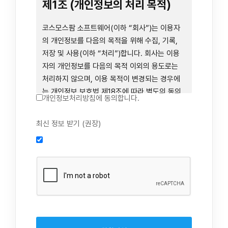
련 장비 등을 이용하거나 이에 접근하는 행위를
제1조 (개인정보의 처리 목적)
즉시 중단하여야 합니다. 그러므로, 서비스 사용
전에 본 이용약관의 내용을 주의 깊게 읽으시기
코스모스팜 소프트웨어(이하 “회사”)는 이용자
바랍니다.
의 개인정보를 다음의 목적을 위해 수집, 기록,
저장 및 사용(이하 “처리”)합니다. 회사는 이용
자의 개인정보를 다음의 목적 이외의 용도로는
제1장 총칙
처리하지 않으며, 이용 목적이 변경되는 경우에
는 개인정보 보호법 제18조에 따라 별도의 동의
개인정보처리방침에 동의합니다.
를 받는 등 법령상 필요한 조치를 이행합니다.
1. 회원 가입 의사의 확인, 연령 확인 및 법정대리
최신 정보 받기 (권장)
제1조 (목적)
인 동의 진행, 이용자 및 법정대리인의 본인 확
인, 이용자 식별, 회원탈퇴 의사의 확인
본 약관은 코스모스팜 소프트웨어(이하 “회사”)
2. 약관 위반 행위 등을 포함하여 서비스의 원활
가 데스크톱용, 랩탑용, 모바일용 어플리케이션,
한 운영에 지장을 주는 행위에 대한 방지 및 제
웹사이트, 관련 소프트웨어 및 장비 등을 통하여
재, 계정도용 방지, 약관 개정 등의 고지사항 전
제공하는 "사이드톡" 서비스와 관련하여 회사와
달, 분쟁조정을 위한 기록 보존, 민원처리 등 이
이용자 간의 권리와 의무, 책임사항 및 이용자의
용자 보호 및 서비스 운영
서비스 이용절차 등 회사와 이용자 간에 필요한
3. 서비스 이용기록과 접속 빈도 분석, 서비스 이
사항을 규정함을 목적으로 합니다.