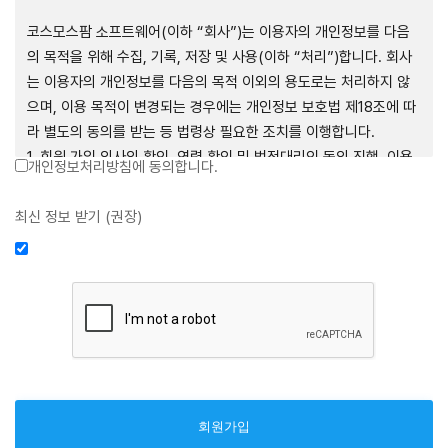
제1장 총칙
코스모스팜 소프트웨어(이하 “회사”)는 이용자의 개인정보를 다음
의 목적을 위해 수집, 기록, 저장 및 사용(이하 “처리”)합니다. 회사
는 이용자의 개인정보를 다음의 목적 이외의 용도로는 처리하지 않
으며, 이용 목적이 변경되는 경우에는 개인정보 보호법 제18조에 따
제1조 (목적)
라 별도의 동의를 받는 등 법령상 필요한 조치를 이행합니다.
1. 회원 가입 의사의 확인, 연령 확인 및 법정대리인 동의 진행, 이용
개인정보처리방침에 동의합니다.
본 약관은 코스모스팜 소프트웨어(이하 “회사”)가 데스크톱용, 랩탑
자 및 법정대리인의 본인 확인, 이용자 식별, 회원탈퇴 의사의 확인
용, 모바일용 어플리케이션, 웹사이트, 관련 소프트웨어 및 장비 등
2. 약관 위반 행위 등을 포함하여 서비스의 원활한 운영에 지장을 주
최신 정보 받기 (권장)
을 통하여 제공하는 "사이드톡" 서비스와 관련하여 회사와 이용자
는 행위에 대한 방지 및 제재, 계정도용 방지, 약관 개정 등의 고지사
간의 권리와 의무, 책임사항 및 이용자의 서비스 이용절차 등 회사와
항 전달, 분쟁조정을 위한 기록 보존, 민원처리 등 이용자 보호 및 서
이용자 간에 필요한 사항을 규정함을 목적으로 합니다.
비스 운영
3. 서비스 이용기록과 접속 빈도 분석, 서비스 이용에 대한 통계, 서
비스 분석 및 통계에 따른 맞춤 서비스 제공 및 광고 게재 등
제2조 (용어의 정의)
4. 콘텐츠 등 기존 서비스 제공(광고 포함)에 더하여, 인구통계학적
분석, 서비스 방문 및 이용기록의 분석, 개인정보 및 관심에 기반한
① 본 약관에서 사용하는 용어의 정의는 다음과 같습니다.
이용자간 관계의 형성, 지인 및 관심사 등에 기반한 맞춤형 서비스
1. 서비스: 회사가 본 약관에 따라 데스크톱용, 랩탑용, 모바일용 어
제공 등 신규 서비스 요소의 발굴 및 기존 서비스 개선