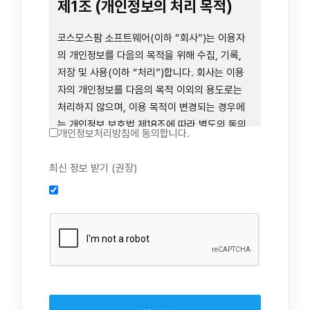
련 장비 등을 이용하거나 이에 접근하는 행위를
제1조 (개인정보의 처리 목적)
즉시 중단하여야 합니다. 그러므로, 서비스 사용
전에 본 이용약관의 내용을 주의 깊게 읽으시기
코스모스팜 소프트웨어(이하 “회사”)는 이용자
바랍니다.
의 개인정보를 다음의 목적을 위해 수집, 기록,
저장 및 사용(이하 “처리”)합니다. 회사는 이용
자의 개인정보를 다음의 목적 이외의 용도로는
제1장 총칙
처리하지 않으며, 이용 목적이 변경되는 경우에
는 개인정보 보호법 제18조에 따라 별도의 동의
개인정보처리방침에 동의합니다.
를 받는 등 법령상 필요한 조치를 이행합니다.
1. 회원 가입 의사의 확인, 연령 확인 및 법정대리
최신 정보 받기 (권장)
제1조 (목적)
인 동의 진행, 이용자 및 법정대리인의 본인 확
인, 이용자 식별, 회원탈퇴 의사의 확인
본 약관은 코스모스팜 소프트웨어(이하 “회사”)
2. 약관 위반 행위 등을 포함하여 서비스의 원활
가 데스크톱용, 랩탑용, 모바일용 어플리케이션,
한 운영에 지장을 주는 행위에 대한 방지 및 제
웹사이트, 관련 소프트웨어 및 장비 등을 통하여
재, 계정도용 방지, 약관 개정 등의 고지사항 전
제공하는 "사이드톡" 서비스와 관련하여 회사와
달, 분쟁조정을 위한 기록 보존, 민원처리 등 이
이용자 간의 권리와 의무, 책임사항 및 이용자의
용자 보호 및 서비스 운영
서비스 이용절차 등 회사와 이용자 간에 필요한
3. 서비스 이용기록과 접속 빈도 분석, 서비스 이
사항을 규정함을 목적으로 합니다.