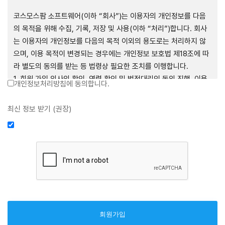
제1장 총칙
코스모스팜 소프트웨어(이하 “회사”)는 이용자의 개인정보를 다음
의 목적을 위해 수집, 기록, 저장 및 사용(이하 “처리”)합니다. 회사
는 이용자의 개인정보를 다음의 목적 이외의 용도로는 처리하지 않
으며, 이용 목적이 변경되는 경우에는 개인정보 보호법 제18조에 따
제1조 (목적)
라 별도의 동의를 받는 등 법령상 필요한 조치를 이행합니다.
1. 회원 가입 의사의 확인, 연령 확인 및 법정대리인 동의 진행, 이용
개인정보처리방침에 동의합니다.
본 약관은 코스모스팜 소프트웨어(이하 “회사”)가 데스크톱용, 랩탑
자 및 법정대리인의 본인 확인, 이용자 식별, 회원탈퇴 의사의 확인
용, 모바일용 어플리케이션, 웹사이트, 관련 소프트웨어 및 장비 등
2. 약관 위반 행위 등을 포함하여 서비스의 원활한 운영에 지장을 주
최신 정보 받기 (권장)
을 통하여 제공하는 "사이드톡" 서비스와 관련하여 회사와 이용자
는 행위에 대한 방지 및 제재, 계정도용 방지, 약관 개정 등의 고지사
간의 권리와 의무, 책임사항 및 이용자의 서비스 이용절차 등 회사와
항 전달, 분쟁조정을 위한 기록 보존, 민원처리 등 이용자 보호 및 서
이용자 간에 필요한 사항을 규정함을 목적으로 합니다.
비스 운영
3. 서비스 이용기록과 접속 빈도 분석, 서비스 이용에 대한 통계, 서
비스 분석 및 통계에 따른 맞춤 서비스 제공 및 광고 게재 등
제2조 (용어의 정의)
4. 콘텐츠 등 기존 서비스 제공(광고 포함)에 더하여, 인구통계학적
분석, 서비스 방문 및 이용기록의 분석, 개인정보 및 관심에 기반한
① 본 약관에서 사용하는 용어의 정의는 다음과 같습니다.
이용자간 관계의 형성, 지인 및 관심사 등에 기반한 맞춤형 서비스
1. 서비스: 회사가 본 약관에 따라 데스크톱용, 랩탑용, 모바일용 어
제공 등 신규 서비스 요소의 발굴 및 기존 서비스 개선