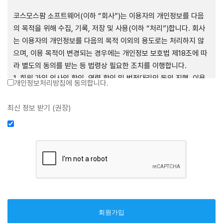
제1장 총칙
코스모스팜 소프트웨어(이하 “회사”)는 이용자의 개인정보를 다음
의 목적을 위해 수집, 기록, 저장 및 사용(이하 “처리”)합니다. 회사
는 이용자의 개인정보를 다음의 목적 이외의 용도로는 처리하지 않
으며, 이용 목적이 변경되는 경우에는 개인정보 보호법 제18조에 따
제1조 (목적)
라 별도의 동의를 받는 등 법령상 필요한 조치를 이행합니다.
1. 회원 가입 의사의 확인, 연령 확인 및 법정대리인 동의 진행, 이용
개인정보처리방침에 동의합니다.
본 약관은 코스모스팜 소프트웨어(이하 “회사”)가 데스크톱용, 랩탑
자 및 법정대리인의 본인 확인, 이용자 식별, 회원탈퇴 의사의 확인
용, 모바일용 어플리케이션, 웹사이트, 관련 소프트웨어 및 장비 등
2. 약관 위반 행위 등을 포함하여 서비스의 원활한 운영에 지장을 주
최신 정보 받기 (권장)
을 통하여 제공하는 "사이드톡" 서비스와 관련하여 회사와 이용자
는 행위에 대한 방지 및 제재, 계정도용 방지, 약관 개정 등의 고지사
간의 권리와 의무, 책임사항 및 이용자의 서비스 이용절차 등 회사와
항 전달, 분쟁조정을 위한 기록 보존, 민원처리 등 이용자 보호 및 서
이용자 간에 필요한 사항을 규정함을 목적으로 합니다.
비스 운영
3. 서비스 이용기록과 접속 빈도 분석, 서비스 이용에 대한 통계, 서
비스 분석 및 통계에 따른 맞춤 서비스 제공 및 광고 게재 등
제2조 (용어의 정의)
4. 콘텐츠 등 기존 서비스 제공(광고 포함)에 더하여, 인구통계학적
분석, 서비스 방문 및 이용기록의 분석, 개인정보 및 관심에 기반한
① 본 약관에서 사용하는 용어의 정의는 다음과 같습니다.
이용자간 관계의 형성, 지인 및 관심사 등에 기반한 맞춤형 서비스
1. 서비스: 회사가 본 약관에 따라 데스크톱용, 랩탑용, 모바일용 어
제공 등 신규 서비스 요소의 발굴 및 기존 서비스 개선