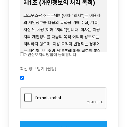
련 장비 등을 이용하거나 이에 접근하는 행위를
제1조 (개인정보의 처리 목적)
즉시 중단하여야 합니다. 그러므로, 서비스 사용
전에 본 이용약관의 내용을 주의 깊게 읽으시기
코스모스팜 소프트웨어(이하 “회사”)는 이용자
바랍니다.
의 개인정보를 다음의 목적을 위해 수집, 기록,
저장 및 사용(이하 “처리”)합니다. 회사는 이용
자의 개인정보를 다음의 목적 이외의 용도로는
제1장 총칙
처리하지 않으며, 이용 목적이 변경되는 경우에
는 개인정보 보호법 제18조에 따라 별도의 동의
개인정보처리방침에 동의합니다.
를 받는 등 법령상 필요한 조치를 이행합니다.
1. 회원 가입 의사의 확인, 연령 확인 및 법정대리
최신 정보 받기 (권장)
제1조 (목적)
인 동의 진행, 이용자 및 법정대리인의 본인 확
인, 이용자 식별, 회원탈퇴 의사의 확인
본 약관은 코스모스팜 소프트웨어(이하 “회사”)
2. 약관 위반 행위 등을 포함하여 서비스의 원활
가 데스크톱용, 랩탑용, 모바일용 어플리케이션,
한 운영에 지장을 주는 행위에 대한 방지 및 제
웹사이트, 관련 소프트웨어 및 장비 등을 통하여
재, 계정도용 방지, 약관 개정 등의 고지사항 전
제공하는 "사이드톡" 서비스와 관련하여 회사와
달, 분쟁조정을 위한 기록 보존, 민원처리 등 이
이용자 간의 권리와 의무, 책임사항 및 이용자의
용자 보호 및 서비스 운영
서비스 이용절차 등 회사와 이용자 간에 필요한
3. 서비스 이용기록과 접속 빈도 분석, 서비스 이
사항을 규정함을 목적으로 합니다.