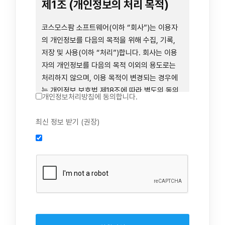
련 장비 등을 이용하거나 이에 접근하는 행위를
제1조 (개인정보의 처리 목적)
즉시 중단하여야 합니다. 그러므로, 서비스 사용
전에 본 이용약관의 내용을 주의 깊게 읽으시기
코스모스팜 소프트웨어(이하 “회사”)는 이용자
바랍니다.
의 개인정보를 다음의 목적을 위해 수집, 기록,
저장 및 사용(이하 “처리”)합니다. 회사는 이용
자의 개인정보를 다음의 목적 이외의 용도로는
제1장 총칙
처리하지 않으며, 이용 목적이 변경되는 경우에
는 개인정보 보호법 제18조에 따라 별도의 동의
개인정보처리방침에 동의합니다.
를 받는 등 법령상 필요한 조치를 이행합니다.
1. 회원 가입 의사의 확인, 연령 확인 및 법정대리
최신 정보 받기 (권장)
제1조 (목적)
인 동의 진행, 이용자 및 법정대리인의 본인 확
인, 이용자 식별, 회원탈퇴 의사의 확인
본 약관은 코스모스팜 소프트웨어(이하 “회사”)
2. 약관 위반 행위 등을 포함하여 서비스의 원활
가 데스크톱용, 랩탑용, 모바일용 어플리케이션,
한 운영에 지장을 주는 행위에 대한 방지 및 제
웹사이트, 관련 소프트웨어 및 장비 등을 통하여
재, 계정도용 방지, 약관 개정 등의 고지사항 전
제공하는 "사이드톡" 서비스와 관련하여 회사와
달, 분쟁조정을 위한 기록 보존, 민원처리 등 이
이용자 간의 권리와 의무, 책임사항 및 이용자의
용자 보호 및 서비스 운영
서비스 이용절차 등 회사와 이용자 간에 필요한
3. 서비스 이용기록과 접속 빈도 분석, 서비스 이
사항을 규정함을 목적으로 합니다.