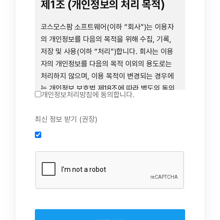
련 장비 등을 이용하거나 이에 접근하는 행위를
제1조 (개인정보의 처리 목적)
즉시 중단하여야 합니다. 그러므로, 서비스 사용
전에 본 이용약관의 내용을 주의 깊게 읽으시기
코스모스팜 소프트웨어(이하 “회사”)는 이용자
바랍니다.
의 개인정보를 다음의 목적을 위해 수집, 기록,
저장 및 사용(이하 “처리”)합니다. 회사는 이용
자의 개인정보를 다음의 목적 이외의 용도로는
제1장 총칙
처리하지 않으며, 이용 목적이 변경되는 경우에
는 개인정보 보호법 제18조에 따라 별도의 동의
개인정보처리방침에 동의합니다.
를 받는 등 법령상 필요한 조치를 이행합니다.
1. 회원 가입 의사의 확인, 연령 확인 및 법정대리
최신 정보 받기 (권장)
제1조 (목적)
인 동의 진행, 이용자 및 법정대리인의 본인 확
인, 이용자 식별, 회원탈퇴 의사의 확인
본 약관은 코스모스팜 소프트웨어(이하 “회사”)
2. 약관 위반 행위 등을 포함하여 서비스의 원활
가 데스크톱용, 랩탑용, 모바일용 어플리케이션,
한 운영에 지장을 주는 행위에 대한 방지 및 제
웹사이트, 관련 소프트웨어 및 장비 등을 통하여
재, 계정도용 방지, 약관 개정 등의 고지사항 전
제공하는 "사이드톡" 서비스와 관련하여 회사와
달, 분쟁조정을 위한 기록 보존, 민원처리 등 이
이용자 간의 권리와 의무, 책임사항 및 이용자의
용자 보호 및 서비스 운영
서비스 이용절차 등 회사와 이용자 간에 필요한
3. 서비스 이용기록과 접속 빈도 분석, 서비스 이
사항을 규정함을 목적으로 합니다.