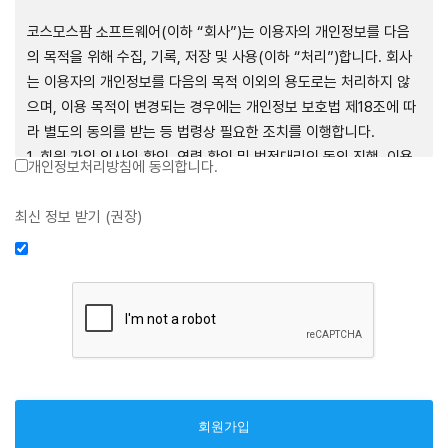
제1장 총칙
코스모스팜 소프트웨어(이하 “회사”)는 이용자의 개인정보를 다음
의 목적을 위해 수집, 기록, 저장 및 사용(이하 “처리”)합니다. 회사
는 이용자의 개인정보를 다음의 목적 이외의 용도로는 처리하지 않
으며, 이용 목적이 변경되는 경우에는 개인정보 보호법 제18조에 따
제1조 (목적)
라 별도의 동의를 받는 등 법령상 필요한 조치를 이행합니다.
1. 회원 가입 의사의 확인, 연령 확인 및 법정대리인 동의 진행, 이용
개인정보처리방침에 동의합니다.
본 약관은 코스모스팜 소프트웨어(이하 “회사”)가 데스크톱용, 랩탑
자 및 법정대리인의 본인 확인, 이용자 식별, 회원탈퇴 의사의 확인
용, 모바일용 어플리케이션, 웹사이트, 관련 소프트웨어 및 장비 등
2. 약관 위반 행위 등을 포함하여 서비스의 원활한 운영에 지장을 주
최신 정보 받기 (권장)
을 통하여 제공하는 "사이드톡" 서비스와 관련하여 회사와 이용자
는 행위에 대한 방지 및 제재, 계정도용 방지, 약관 개정 등의 고지사
간의 권리와 의무, 책임사항 및 이용자의 서비스 이용절차 등 회사와
항 전달, 분쟁조정을 위한 기록 보존, 민원처리 등 이용자 보호 및 서
이용자 간에 필요한 사항을 규정함을 목적으로 합니다.
비스 운영
3. 서비스 이용기록과 접속 빈도 분석, 서비스 이용에 대한 통계, 서
비스 분석 및 통계에 따른 맞춤 서비스 제공 및 광고 게재 등
제2조 (용어의 정의)
4. 콘텐츠 등 기존 서비스 제공(광고 포함)에 더하여, 인구통계학적
분석, 서비스 방문 및 이용기록의 분석, 개인정보 및 관심에 기반한
① 본 약관에서 사용하는 용어의 정의는 다음과 같습니다.
이용자간 관계의 형성, 지인 및 관심사 등에 기반한 맞춤형 서비스
1. 서비스: 회사가 본 약관에 따라 데스크톱용, 랩탑용, 모바일용 어
제공 등 신규 서비스 요소의 발굴 및 기존 서비스 개선