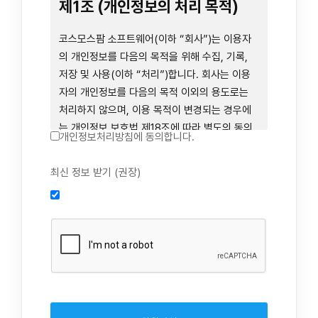
련 장비 등을 이용하거나 이에 접근하는 행위를
제1조 (개인정보의 처리 목적)
즉시 중단하여야 합니다. 그러므로, 서비스 사용
전에 본 이용약관의 내용을 주의 깊게 읽으시기
코스모스팜 소프트웨어(이하 “회사”)는 이용자
바랍니다.
의 개인정보를 다음의 목적을 위해 수집, 기록,
저장 및 사용(이하 “처리”)합니다. 회사는 이용
자의 개인정보를 다음의 목적 이외의 용도로는
제1장 총칙
처리하지 않으며, 이용 목적이 변경되는 경우에
는 개인정보 보호법 제18조에 따라 별도의 동의
개인정보처리방침에 동의합니다.
를 받는 등 법령상 필요한 조치를 이행합니다.
1. 회원 가입 의사의 확인, 연령 확인 및 법정대리
최신 정보 받기 (권장)
제1조 (목적)
인 동의 진행, 이용자 및 법정대리인의 본인 확
인, 이용자 식별, 회원탈퇴 의사의 확인
본 약관은 코스모스팜 소프트웨어(이하 “회사”)
2. 약관 위반 행위 등을 포함하여 서비스의 원활
가 데스크톱용, 랩탑용, 모바일용 어플리케이션,
한 운영에 지장을 주는 행위에 대한 방지 및 제
웹사이트, 관련 소프트웨어 및 장비 등을 통하여
재, 계정도용 방지, 약관 개정 등의 고지사항 전
제공하는 "사이드톡" 서비스와 관련하여 회사와
달, 분쟁조정을 위한 기록 보존, 민원처리 등 이
이용자 간의 권리와 의무, 책임사항 및 이용자의
용자 보호 및 서비스 운영
서비스 이용절차 등 회사와 이용자 간에 필요한
3. 서비스 이용기록과 접속 빈도 분석, 서비스 이
사항을 규정함을 목적으로 합니다.