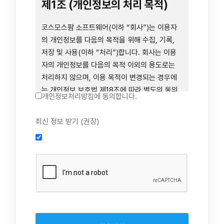
련 장비 등을 이용하거나 이에 접근하는 행위를
제1조 (개인정보의 처리 목적)
즉시 중단하여야 합니다. 그러므로, 서비스 사용
전에 본 이용약관의 내용을 주의 깊게 읽으시기
코스모스팜 소프트웨어(이하 “회사”)는 이용자
바랍니다.
의 개인정보를 다음의 목적을 위해 수집, 기록,
저장 및 사용(이하 “처리”)합니다. 회사는 이용
자의 개인정보를 다음의 목적 이외의 용도로는
제1장 총칙
처리하지 않으며, 이용 목적이 변경되는 경우에
는 개인정보 보호법 제18조에 따라 별도의 동의
개인정보처리방침에 동의합니다.
를 받는 등 법령상 필요한 조치를 이행합니다.
1. 회원 가입 의사의 확인, 연령 확인 및 법정대리
최신 정보 받기 (권장)
제1조 (목적)
인 동의 진행, 이용자 및 법정대리인의 본인 확
인, 이용자 식별, 회원탈퇴 의사의 확인
본 약관은 코스모스팜 소프트웨어(이하 “회사”)
2. 약관 위반 행위 등을 포함하여 서비스의 원활
가 데스크톱용, 랩탑용, 모바일용 어플리케이션,
한 운영에 지장을 주는 행위에 대한 방지 및 제
웹사이트, 관련 소프트웨어 및 장비 등을 통하여
재, 계정도용 방지, 약관 개정 등의 고지사항 전
제공하는 "사이드톡" 서비스와 관련하여 회사와
달, 분쟁조정을 위한 기록 보존, 민원처리 등 이
이용자 간의 권리와 의무, 책임사항 및 이용자의
용자 보호 및 서비스 운영
서비스 이용절차 등 회사와 이용자 간에 필요한
3. 서비스 이용기록과 접속 빈도 분석, 서비스 이
사항을 규정함을 목적으로 합니다.