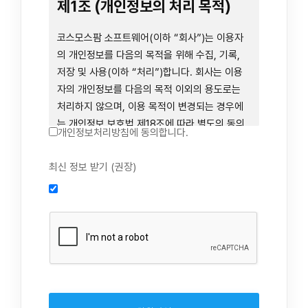
련 장비 등을 이용하거나 이에 접근하는 행위를
제1조 (개인정보의 처리 목적)
즉시 중단하여야 합니다. 그러므로, 서비스 사용
전에 본 이용약관의 내용을 주의 깊게 읽으시기
코스모스팜 소프트웨어(이하 “회사”)는 이용자
바랍니다.
의 개인정보를 다음의 목적을 위해 수집, 기록,
저장 및 사용(이하 “처리”)합니다. 회사는 이용
자의 개인정보를 다음의 목적 이외의 용도로는
제1장 총칙
처리하지 않으며, 이용 목적이 변경되는 경우에
는 개인정보 보호법 제18조에 따라 별도의 동의
개인정보처리방침에 동의합니다.
를 받는 등 법령상 필요한 조치를 이행합니다.
1. 회원 가입 의사의 확인, 연령 확인 및 법정대리
최신 정보 받기 (권장)
제1조 (목적)
인 동의 진행, 이용자 및 법정대리인의 본인 확
인, 이용자 식별, 회원탈퇴 의사의 확인
본 약관은 코스모스팜 소프트웨어(이하 “회사”)
2. 약관 위반 행위 등을 포함하여 서비스의 원활
가 데스크톱용, 랩탑용, 모바일용 어플리케이션,
한 운영에 지장을 주는 행위에 대한 방지 및 제
웹사이트, 관련 소프트웨어 및 장비 등을 통하여
재, 계정도용 방지, 약관 개정 등의 고지사항 전
제공하는 "사이드톡" 서비스와 관련하여 회사와
달, 분쟁조정을 위한 기록 보존, 민원처리 등 이
이용자 간의 권리와 의무, 책임사항 및 이용자의
용자 보호 및 서비스 운영
서비스 이용절차 등 회사와 이용자 간에 필요한
3. 서비스 이용기록과 접속 빈도 분석, 서비스 이
사항을 규정함을 목적으로 합니다.