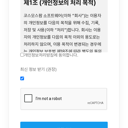
련 장비 등을 이용하거나 이에 접근하는 행위를
제1조 (개인정보의 처리 목적)
즉시 중단하여야 합니다. 그러므로, 서비스 사용
전에 본 이용약관의 내용을 주의 깊게 읽으시기
코스모스팜 소프트웨어(이하 “회사”)는 이용자
바랍니다.
의 개인정보를 다음의 목적을 위해 수집, 기록,
저장 및 사용(이하 “처리”)합니다. 회사는 이용
자의 개인정보를 다음의 목적 이외의 용도로는
제1장 총칙
처리하지 않으며, 이용 목적이 변경되는 경우에
는 개인정보 보호법 제18조에 따라 별도의 동의
개인정보처리방침에 동의합니다.
를 받는 등 법령상 필요한 조치를 이행합니다.
1. 회원 가입 의사의 확인, 연령 확인 및 법정대리
최신 정보 받기 (권장)
제1조 (목적)
인 동의 진행, 이용자 및 법정대리인의 본인 확
인, 이용자 식별, 회원탈퇴 의사의 확인
본 약관은 코스모스팜 소프트웨어(이하 “회사”)
2. 약관 위반 행위 등을 포함하여 서비스의 원활
가 데스크톱용, 랩탑용, 모바일용 어플리케이션,
한 운영에 지장을 주는 행위에 대한 방지 및 제
웹사이트, 관련 소프트웨어 및 장비 등을 통하여
재, 계정도용 방지, 약관 개정 등의 고지사항 전
제공하는 "사이드톡" 서비스와 관련하여 회사와
달, 분쟁조정을 위한 기록 보존, 민원처리 등 이
이용자 간의 권리와 의무, 책임사항 및 이용자의
용자 보호 및 서비스 운영
서비스 이용절차 등 회사와 이용자 간에 필요한
3. 서비스 이용기록과 접속 빈도 분석, 서비스 이
사항을 규정함을 목적으로 합니다.