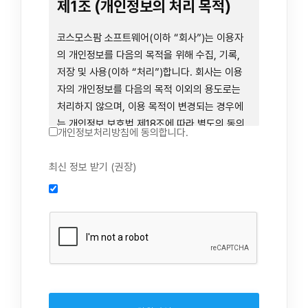
련 장비 등을 이용하거나 이에 접근하는 행위를
제1조 (개인정보의 처리 목적)
즉시 중단하여야 합니다. 그러므로, 서비스 사용
전에 본 이용약관의 내용을 주의 깊게 읽으시기
코스모스팜 소프트웨어(이하 “회사”)는 이용자
바랍니다.
의 개인정보를 다음의 목적을 위해 수집, 기록,
저장 및 사용(이하 “처리”)합니다. 회사는 이용
자의 개인정보를 다음의 목적 이외의 용도로는
제1장 총칙
처리하지 않으며, 이용 목적이 변경되는 경우에
는 개인정보 보호법 제18조에 따라 별도의 동의
개인정보처리방침에 동의합니다.
를 받는 등 법령상 필요한 조치를 이행합니다.
1. 회원 가입 의사의 확인, 연령 확인 및 법정대리
최신 정보 받기 (권장)
제1조 (목적)
인 동의 진행, 이용자 및 법정대리인의 본인 확
인, 이용자 식별, 회원탈퇴 의사의 확인
본 약관은 코스모스팜 소프트웨어(이하 “회사”)
2. 약관 위반 행위 등을 포함하여 서비스의 원활
가 데스크톱용, 랩탑용, 모바일용 어플리케이션,
한 운영에 지장을 주는 행위에 대한 방지 및 제
웹사이트, 관련 소프트웨어 및 장비 등을 통하여
재, 계정도용 방지, 약관 개정 등의 고지사항 전
제공하는 "사이드톡" 서비스와 관련하여 회사와
달, 분쟁조정을 위한 기록 보존, 민원처리 등 이
이용자 간의 권리와 의무, 책임사항 및 이용자의
용자 보호 및 서비스 운영
서비스 이용절차 등 회사와 이용자 간에 필요한
3. 서비스 이용기록과 접속 빈도 분석, 서비스 이
사항을 규정함을 목적으로 합니다.