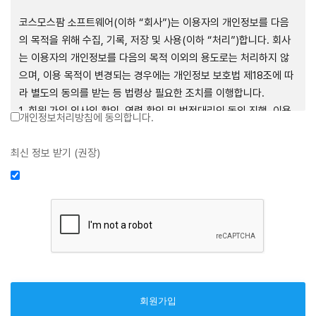
제1장 총칙
코스모스팜 소프트웨어(이하 “회사”)는 이용자의 개인정보를 다음
의 목적을 위해 수집, 기록, 저장 및 사용(이하 “처리”)합니다. 회사
는 이용자의 개인정보를 다음의 목적 이외의 용도로는 처리하지 않
으며, 이용 목적이 변경되는 경우에는 개인정보 보호법 제18조에 따
제1조 (목적)
라 별도의 동의를 받는 등 법령상 필요한 조치를 이행합니다.
1. 회원 가입 의사의 확인, 연령 확인 및 법정대리인 동의 진행, 이용
개인정보처리방침에 동의합니다.
본 약관은 코스모스팜 소프트웨어(이하 “회사”)가 데스크톱용, 랩탑
자 및 법정대리인의 본인 확인, 이용자 식별, 회원탈퇴 의사의 확인
용, 모바일용 어플리케이션, 웹사이트, 관련 소프트웨어 및 장비 등
2. 약관 위반 행위 등을 포함하여 서비스의 원활한 운영에 지장을 주
최신 정보 받기 (권장)
을 통하여 제공하는 "사이드톡" 서비스와 관련하여 회사와 이용자
는 행위에 대한 방지 및 제재, 계정도용 방지, 약관 개정 등의 고지사
간의 권리와 의무, 책임사항 및 이용자의 서비스 이용절차 등 회사와
항 전달, 분쟁조정을 위한 기록 보존, 민원처리 등 이용자 보호 및 서
이용자 간에 필요한 사항을 규정함을 목적으로 합니다.
비스 운영
3. 서비스 이용기록과 접속 빈도 분석, 서비스 이용에 대한 통계, 서
비스 분석 및 통계에 따른 맞춤 서비스 제공 및 광고 게재 등
제2조 (용어의 정의)
4. 콘텐츠 등 기존 서비스 제공(광고 포함)에 더하여, 인구통계학적
분석, 서비스 방문 및 이용기록의 분석, 개인정보 및 관심에 기반한
① 본 약관에서 사용하는 용어의 정의는 다음과 같습니다.
이용자간 관계의 형성, 지인 및 관심사 등에 기반한 맞춤형 서비스
1. 서비스: 회사가 본 약관에 따라 데스크톱용, 랩탑용, 모바일용 어
제공 등 신규 서비스 요소의 발굴 및 기존 서비스 개선