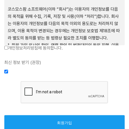
제1장 총칙
코스모스팜 소프트웨어(이하 “회사”)는 이용자의 개인정보를 다음
의 목적을 위해 수집, 기록, 저장 및 사용(이하 “처리”)합니다. 회사
는 이용자의 개인정보를 다음의 목적 이외의 용도로는 처리하지 않
으며, 이용 목적이 변경되는 경우에는 개인정보 보호법 제18조에 따
제1조 (목적)
라 별도의 동의를 받는 등 법령상 필요한 조치를 이행합니다.
1. 회원 가입 의사의 확인, 연령 확인 및 법정대리인 동의 진행, 이용
개인정보처리방침에 동의합니다.
본 약관은 코스모스팜 소프트웨어(이하 “회사”)가 데스크톱용, 랩탑
자 및 법정대리인의 본인 확인, 이용자 식별, 회원탈퇴 의사의 확인
용, 모바일용 어플리케이션, 웹사이트, 관련 소프트웨어 및 장비 등
2. 약관 위반 행위 등을 포함하여 서비스의 원활한 운영에 지장을 주
최신 정보 받기 (권장)
을 통하여 제공하는 "사이드톡" 서비스와 관련하여 회사와 이용자
는 행위에 대한 방지 및 제재, 계정도용 방지, 약관 개정 등의 고지사
간의 권리와 의무, 책임사항 및 이용자의 서비스 이용절차 등 회사와
항 전달, 분쟁조정을 위한 기록 보존, 민원처리 등 이용자 보호 및 서
이용자 간에 필요한 사항을 규정함을 목적으로 합니다.
비스 운영
3. 서비스 이용기록과 접속 빈도 분석, 서비스 이용에 대한 통계, 서
비스 분석 및 통계에 따른 맞춤 서비스 제공 및 광고 게재 등
제2조 (용어의 정의)
4. 콘텐츠 등 기존 서비스 제공(광고 포함)에 더하여, 인구통계학적
분석, 서비스 방문 및 이용기록의 분석, 개인정보 및 관심에 기반한
① 본 약관에서 사용하는 용어의 정의는 다음과 같습니다.
이용자간 관계의 형성, 지인 및 관심사 등에 기반한 맞춤형 서비스
1. 서비스: 회사가 본 약관에 따라 데스크톱용, 랩탑용, 모바일용 어
제공 등 신규 서비스 요소의 발굴 및 기존 서비스 개선