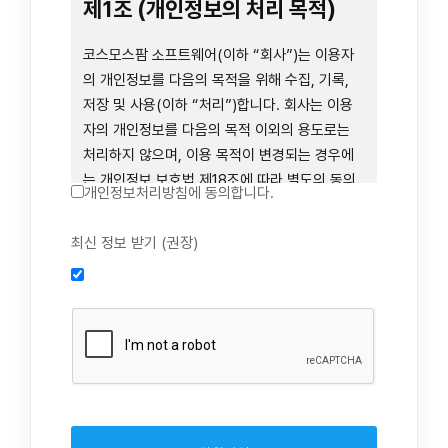
련 장비 등을 이용하거나 이에 접근하는 행위를
제1조 (개인정보의 처리 목적)
즉시 중단하여야 합니다. 그러므로, 서비스 사용
전에 본 이용약관의 내용을 주의 깊게 읽으시기
코스모스팜 소프트웨어(이하 “회사”)는 이용자
바랍니다.
의 개인정보를 다음의 목적을 위해 수집, 기록,
저장 및 사용(이하 “처리”)합니다. 회사는 이용
자의 개인정보를 다음의 목적 이외의 용도로는
제1장 총칙
처리하지 않으며, 이용 목적이 변경되는 경우에
는 개인정보 보호법 제18조에 따라 별도의 동의
개인정보처리방침에 동의합니다.
를 받는 등 법령상 필요한 조치를 이행합니다.
1. 회원 가입 의사의 확인, 연령 확인 및 법정대리
최신 정보 받기 (권장)
제1조 (목적)
인 동의 진행, 이용자 및 법정대리인의 본인 확
인, 이용자 식별, 회원탈퇴 의사의 확인
본 약관은 코스모스팜 소프트웨어(이하 “회사”)
2. 약관 위반 행위 등을 포함하여 서비스의 원활
가 데스크톱용, 랩탑용, 모바일용 어플리케이션,
한 운영에 지장을 주는 행위에 대한 방지 및 제
웹사이트, 관련 소프트웨어 및 장비 등을 통하여
재, 계정도용 방지, 약관 개정 등의 고지사항 전
제공하는 "사이드톡" 서비스와 관련하여 회사와
달, 분쟁조정을 위한 기록 보존, 민원처리 등 이
이용자 간의 권리와 의무, 책임사항 및 이용자의
용자 보호 및 서비스 운영
서비스 이용절차 등 회사와 이용자 간에 필요한
3. 서비스 이용기록과 접속 빈도 분석, 서비스 이
사항을 규정함을 목적으로 합니다.