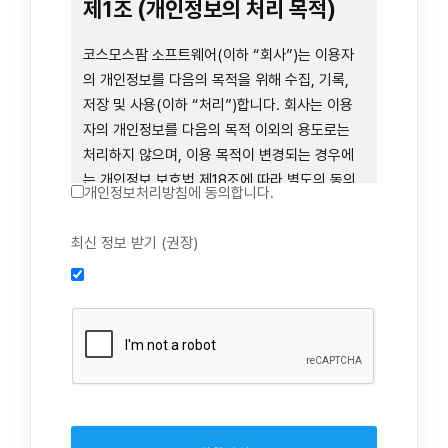
련 장비 등을 이용하거나 이에 접근하는 행위를
제1조 (개인정보의 처리 목적)
즉시 중단하여야 합니다. 그러므로, 서비스 사용
전에 본 이용약관의 내용을 주의 깊게 읽으시기
코스모스팜 소프트웨어(이하 “회사”)는 이용자
바랍니다.
의 개인정보를 다음의 목적을 위해 수집, 기록,
저장 및 사용(이하 “처리”)합니다. 회사는 이용
자의 개인정보를 다음의 목적 이외의 용도로는
제1장 총칙
처리하지 않으며, 이용 목적이 변경되는 경우에
는 개인정보 보호법 제18조에 따라 별도의 동의
개인정보처리방침에 동의합니다.
를 받는 등 법령상 필요한 조치를 이행합니다.
1. 회원 가입 의사의 확인, 연령 확인 및 법정대리
최신 정보 받기 (권장)
제1조 (목적)
인 동의 진행, 이용자 및 법정대리인의 본인 확
인, 이용자 식별, 회원탈퇴 의사의 확인
본 약관은 코스모스팜 소프트웨어(이하 “회사”)
2. 약관 위반 행위 등을 포함하여 서비스의 원활
가 데스크톱용, 랩탑용, 모바일용 어플리케이션,
한 운영에 지장을 주는 행위에 대한 방지 및 제
웹사이트, 관련 소프트웨어 및 장비 등을 통하여
재, 계정도용 방지, 약관 개정 등의 고지사항 전
제공하는 "사이드톡" 서비스와 관련하여 회사와
달, 분쟁조정을 위한 기록 보존, 민원처리 등 이
이용자 간의 권리와 의무, 책임사항 및 이용자의
용자 보호 및 서비스 운영
서비스 이용절차 등 회사와 이용자 간에 필요한
3. 서비스 이용기록과 접속 빈도 분석, 서비스 이
사항을 규정함을 목적으로 합니다.