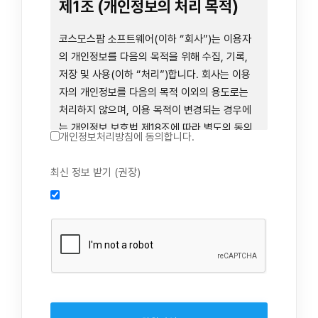
련 장비 등을 이용하거나 이에 접근하는 행위를
제1조 (개인정보의 처리 목적)
즉시 중단하여야 합니다. 그러므로, 서비스 사용
전에 본 이용약관의 내용을 주의 깊게 읽으시기
코스모스팜 소프트웨어(이하 “회사”)는 이용자
바랍니다.
의 개인정보를 다음의 목적을 위해 수집, 기록,
저장 및 사용(이하 “처리”)합니다. 회사는 이용
자의 개인정보를 다음의 목적 이외의 용도로는
제1장 총칙
처리하지 않으며, 이용 목적이 변경되는 경우에
는 개인정보 보호법 제18조에 따라 별도의 동의
개인정보처리방침에 동의합니다.
를 받는 등 법령상 필요한 조치를 이행합니다.
1. 회원 가입 의사의 확인, 연령 확인 및 법정대리
최신 정보 받기 (권장)
제1조 (목적)
인 동의 진행, 이용자 및 법정대리인의 본인 확
인, 이용자 식별, 회원탈퇴 의사의 확인
본 약관은 코스모스팜 소프트웨어(이하 “회사”)
2. 약관 위반 행위 등을 포함하여 서비스의 원활
가 데스크톱용, 랩탑용, 모바일용 어플리케이션,
한 운영에 지장을 주는 행위에 대한 방지 및 제
웹사이트, 관련 소프트웨어 및 장비 등을 통하여
재, 계정도용 방지, 약관 개정 등의 고지사항 전
제공하는 "사이드톡" 서비스와 관련하여 회사와
달, 분쟁조정을 위한 기록 보존, 민원처리 등 이
이용자 간의 권리와 의무, 책임사항 및 이용자의
용자 보호 및 서비스 운영
서비스 이용절차 등 회사와 이용자 간에 필요한
3. 서비스 이용기록과 접속 빈도 분석, 서비스 이
사항을 규정함을 목적으로 합니다.