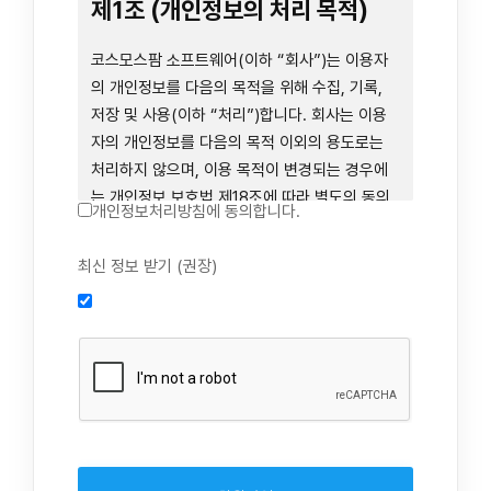
련 장비 등을 이용하거나 이에 접근하는 행위를
제1조 (개인정보의 처리 목적)
즉시 중단하여야 합니다. 그러므로, 서비스 사용
전에 본 이용약관의 내용을 주의 깊게 읽으시기
코스모스팜 소프트웨어(이하 “회사”)는 이용자
바랍니다.
의 개인정보를 다음의 목적을 위해 수집, 기록,
저장 및 사용(이하 “처리”)합니다. 회사는 이용
자의 개인정보를 다음의 목적 이외의 용도로는
제1장 총칙
처리하지 않으며, 이용 목적이 변경되는 경우에
는 개인정보 보호법 제18조에 따라 별도의 동의
개인정보처리방침에 동의합니다.
를 받는 등 법령상 필요한 조치를 이행합니다.
1. 회원 가입 의사의 확인, 연령 확인 및 법정대리
최신 정보 받기 (권장)
제1조 (목적)
인 동의 진행, 이용자 및 법정대리인의 본인 확
인, 이용자 식별, 회원탈퇴 의사의 확인
본 약관은 코스모스팜 소프트웨어(이하 “회사”)
2. 약관 위반 행위 등을 포함하여 서비스의 원활
가 데스크톱용, 랩탑용, 모바일용 어플리케이션,
한 운영에 지장을 주는 행위에 대한 방지 및 제
웹사이트, 관련 소프트웨어 및 장비 등을 통하여
재, 계정도용 방지, 약관 개정 등의 고지사항 전
제공하는 "사이드톡" 서비스와 관련하여 회사와
달, 분쟁조정을 위한 기록 보존, 민원처리 등 이
이용자 간의 권리와 의무, 책임사항 및 이용자의
용자 보호 및 서비스 운영
서비스 이용절차 등 회사와 이용자 간에 필요한
3. 서비스 이용기록과 접속 빈도 분석, 서비스 이
사항을 규정함을 목적으로 합니다.