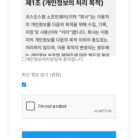
련 장비 등을 이용하거나 이에 접근하는 행위를
제1조 (개인정보의 처리 목적)
즉시 중단하여야 합니다. 그러므로, 서비스 사용
전에 본 이용약관의 내용을 주의 깊게 읽으시기
코스모스팜 소프트웨어(이하 “회사”)는 이용자
바랍니다.
의 개인정보를 다음의 목적을 위해 수집, 기록,
저장 및 사용(이하 “처리”)합니다. 회사는 이용
자의 개인정보를 다음의 목적 이외의 용도로는
제1장 총칙
처리하지 않으며, 이용 목적이 변경되는 경우에
는 개인정보 보호법 제18조에 따라 별도의 동의
개인정보처리방침에 동의합니다.
를 받는 등 법령상 필요한 조치를 이행합니다.
1. 회원 가입 의사의 확인, 연령 확인 및 법정대리
최신 정보 받기 (권장)
제1조 (목적)
인 동의 진행, 이용자 및 법정대리인의 본인 확
인, 이용자 식별, 회원탈퇴 의사의 확인
본 약관은 코스모스팜 소프트웨어(이하 “회사”)
2. 약관 위반 행위 등을 포함하여 서비스의 원활
가 데스크톱용, 랩탑용, 모바일용 어플리케이션,
한 운영에 지장을 주는 행위에 대한 방지 및 제
웹사이트, 관련 소프트웨어 및 장비 등을 통하여
재, 계정도용 방지, 약관 개정 등의 고지사항 전
제공하는 "사이드톡" 서비스와 관련하여 회사와
달, 분쟁조정을 위한 기록 보존, 민원처리 등 이
이용자 간의 권리와 의무, 책임사항 및 이용자의
용자 보호 및 서비스 운영
서비스 이용절차 등 회사와 이용자 간에 필요한
3. 서비스 이용기록과 접속 빈도 분석, 서비스 이
사항을 규정함을 목적으로 합니다.