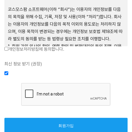
제1장 총칙
코스모스팜 소프트웨어(이하 “회사”)는 이용자의 개인정보를 다음
의 목적을 위해 수집, 기록, 저장 및 사용(이하 “처리”)합니다. 회사
는 이용자의 개인정보를 다음의 목적 이외의 용도로는 처리하지 않
으며, 이용 목적이 변경되는 경우에는 개인정보 보호법 제18조에 따
제1조 (목적)
라 별도의 동의를 받는 등 법령상 필요한 조치를 이행합니다.
1. 회원 가입 의사의 확인, 연령 확인 및 법정대리인 동의 진행, 이용
개인정보처리방침에 동의합니다.
본 약관은 코스모스팜 소프트웨어(이하 “회사”)가 데스크톱용, 랩탑
자 및 법정대리인의 본인 확인, 이용자 식별, 회원탈퇴 의사의 확인
용, 모바일용 어플리케이션, 웹사이트, 관련 소프트웨어 및 장비 등
2. 약관 위반 행위 등을 포함하여 서비스의 원활한 운영에 지장을 주
최신 정보 받기 (권장)
을 통하여 제공하는 "사이드톡" 서비스와 관련하여 회사와 이용자
는 행위에 대한 방지 및 제재, 계정도용 방지, 약관 개정 등의 고지사
간의 권리와 의무, 책임사항 및 이용자의 서비스 이용절차 등 회사와
항 전달, 분쟁조정을 위한 기록 보존, 민원처리 등 이용자 보호 및 서
이용자 간에 필요한 사항을 규정함을 목적으로 합니다.
비스 운영
3. 서비스 이용기록과 접속 빈도 분석, 서비스 이용에 대한 통계, 서
비스 분석 및 통계에 따른 맞춤 서비스 제공 및 광고 게재 등
제2조 (용어의 정의)
4. 콘텐츠 등 기존 서비스 제공(광고 포함)에 더하여, 인구통계학적
분석, 서비스 방문 및 이용기록의 분석, 개인정보 및 관심에 기반한
① 본 약관에서 사용하는 용어의 정의는 다음과 같습니다.
이용자간 관계의 형성, 지인 및 관심사 등에 기반한 맞춤형 서비스
1. 서비스: 회사가 본 약관에 따라 데스크톱용, 랩탑용, 모바일용 어
제공 등 신규 서비스 요소의 발굴 및 기존 서비스 개선