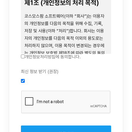
련 장비 등을 이용하거나 이에 접근하는 행위를
제1조 (개인정보의 처리 목적)
즉시 중단하여야 합니다. 그러므로, 서비스 사용
전에 본 이용약관의 내용을 주의 깊게 읽으시기
코스모스팜 소프트웨어(이하 “회사”)는 이용자
바랍니다.
의 개인정보를 다음의 목적을 위해 수집, 기록,
저장 및 사용(이하 “처리”)합니다. 회사는 이용
자의 개인정보를 다음의 목적 이외의 용도로는
제1장 총칙
처리하지 않으며, 이용 목적이 변경되는 경우에
는 개인정보 보호법 제18조에 따라 별도의 동의
개인정보처리방침에 동의합니다.
를 받는 등 법령상 필요한 조치를 이행합니다.
1. 회원 가입 의사의 확인, 연령 확인 및 법정대리
최신 정보 받기 (권장)
제1조 (목적)
인 동의 진행, 이용자 및 법정대리인의 본인 확
인, 이용자 식별, 회원탈퇴 의사의 확인
본 약관은 코스모스팜 소프트웨어(이하 “회사”)
2. 약관 위반 행위 등을 포함하여 서비스의 원활
가 데스크톱용, 랩탑용, 모바일용 어플리케이션,
한 운영에 지장을 주는 행위에 대한 방지 및 제
웹사이트, 관련 소프트웨어 및 장비 등을 통하여
재, 계정도용 방지, 약관 개정 등의 고지사항 전
제공하는 "사이드톡" 서비스와 관련하여 회사와
달, 분쟁조정을 위한 기록 보존, 민원처리 등 이
이용자 간의 권리와 의무, 책임사항 및 이용자의
용자 보호 및 서비스 운영
서비스 이용절차 등 회사와 이용자 간에 필요한
3. 서비스 이용기록과 접속 빈도 분석, 서비스 이
사항을 규정함을 목적으로 합니다.