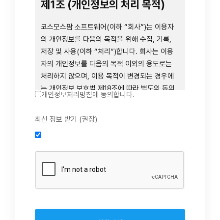
련 장비 등을 이용하거나 이에 접근하는 행위를
제1조 (개인정보의 처리 목적)
즉시 중단하여야 합니다. 그러므로, 서비스 사용
전에 본 이용약관의 내용을 주의 깊게 읽으시기
코스모스팜 소프트웨어(이하 “회사”)는 이용자
바랍니다.
의 개인정보를 다음의 목적을 위해 수집, 기록,
저장 및 사용(이하 “처리”)합니다. 회사는 이용
자의 개인정보를 다음의 목적 이외의 용도로는
제1장 총칙
처리하지 않으며, 이용 목적이 변경되는 경우에
는 개인정보 보호법 제18조에 따라 별도의 동의
개인정보처리방침에 동의합니다.
를 받는 등 법령상 필요한 조치를 이행합니다.
1. 회원 가입 의사의 확인, 연령 확인 및 법정대리
최신 정보 받기 (권장)
제1조 (목적)
인 동의 진행, 이용자 및 법정대리인의 본인 확
인, 이용자 식별, 회원탈퇴 의사의 확인
본 약관은 코스모스팜 소프트웨어(이하 “회사”)
2. 약관 위반 행위 등을 포함하여 서비스의 원활
가 데스크톱용, 랩탑용, 모바일용 어플리케이션,
한 운영에 지장을 주는 행위에 대한 방지 및 제
웹사이트, 관련 소프트웨어 및 장비 등을 통하여
재, 계정도용 방지, 약관 개정 등의 고지사항 전
제공하는 "사이드톡" 서비스와 관련하여 회사와
달, 분쟁조정을 위한 기록 보존, 민원처리 등 이
이용자 간의 권리와 의무, 책임사항 및 이용자의
용자 보호 및 서비스 운영
서비스 이용절차 등 회사와 이용자 간에 필요한
3. 서비스 이용기록과 접속 빈도 분석, 서비스 이
사항을 규정함을 목적으로 합니다.